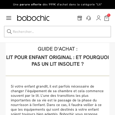
En ce moment, profitez d'un
tapis offert dès 1299€ de canapé
*
0
Dernière chance
de profiter de nos prix réduits
jusqu'à -50%
!
Excellent
Une
parure offerte
dès 999€ d'achat dans la catégorie "Lit"
GUIDE D'ACHAT :
LIT POUR ENFANT ORIGINAL : ET POURQUOI
PAS UN LIT INSOLITE ?
Dernière chance jusqu'à -50%
Nos Best-sellers
Nouveautés
Si votre enfant grandit, il est parfois nécessaire de
changer
l’équipement de sa chambre
et cela commence
souvent par le lit. L’une des transitions les plus
Livraison rapide
importantes de sa vie est le passage de la phase du
nourrisson à l'enfant. Dans ce cas, il faudra veiller à ce
Vos intérieurs
que les équipements qui sont destinés à votre enfant
soient toujours bien adaptés. Bobochic vous propose