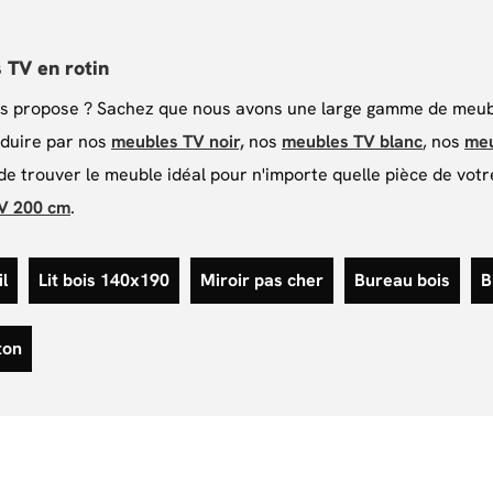
 TV en rotin
s propose ? Sachez que nous avons une large gamme de meuble
séduire par nos
meubles TV noir,
nos
meubles TV blanc
, nos
meu
 trouver le meuble idéal pour n'importe quelle pièce de votre 
V 200 cm
.
l
Lit bois 140x190
Miroir pas cher
Bureau bois
B
ton