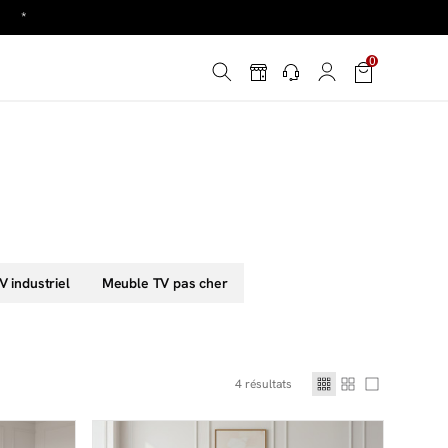
é
*
!
0
é
*
 industriel
Meuble TV pas cher
4
résultats