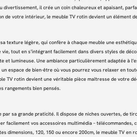
divertissement, il crée un coin chaleureux et apaisant, parfait
n de votre intérieur, le meuble TV rotin devient un élément de
t sa texture légère, qui confère à chaque meuble une esthétiqu
vie, tout en s’intégrant facilement dans divers styles de dé
e et lumineuse. Une ambiance particulièrement adaptée à l’es
r un espace de bien-être où vous pourrez vous relaxer en toute
le TV rotin devient une véritable pièce maîtresse de votre dé
ses rangements bien pensés.
e par sa grande praticité. Il dispose de niches ouvertes, de tir
er facilement vos accessoires multimédia – télécommandes, co
entes dimensions, 120, 150 ou encore 200cm, le meuble TV en ro