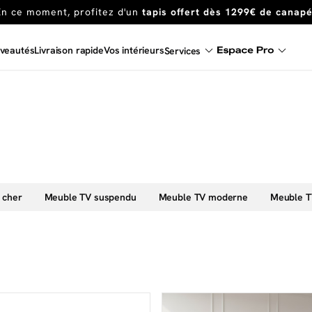
En ce moment, profitez d'un
tapis offert dès 1299€ de canap
Dernière chance
de profiter de nos prix réduits
jusqu'à -50%
veautés
Livraison rapide
Vos intérieurs
Services
Excellent
En ce moment, profitez d'un
tapis offert dès 1299€ de canap
 cher
Meuble TV suspendu
Meuble TV moderne
Meuble TV