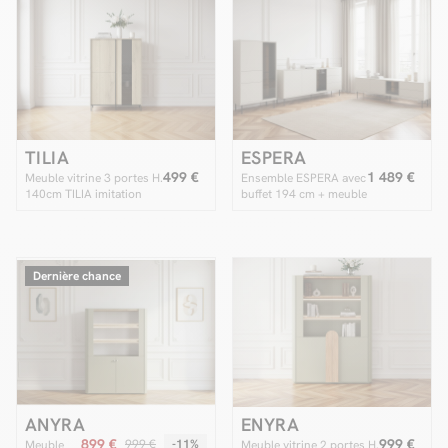
TILIA
ESPERA
499 €
1 489 €
Meuble vitrine 3 portes H.
Ensemble ESPERA avec
140cm TILIA imitation
buffet 194 cm + meuble
chêne avec LED
TV 194 cm + meuble
vitrine avec LEDS
Dernière chance
ANYRA
ENYRA
899 €
999 €
999 €
-11%
Meuble
Meuble vitrine 2 portes H.