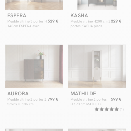
ESPERA
KASHA
529 €
829 €
Meuble vitrine 3 portes H.
Meuble vitrine H200 cm 2
140cm ESPERA avec
portes KASHA pieds
LEDS
noirs
AURORA
MATHILDE
799 €
599 €
Meuble vitrine 2 portes 2
Meuble vitrine 2 portes
tiroirs H. 136 cm
H.190 cm MATHILDE
AURORA avec LEDS
pieds or
(1)