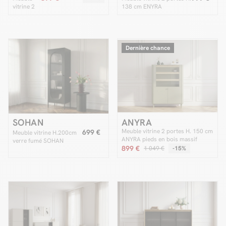
vitrine 2
138 cm ENYRA
portes H.
138 cm
ANYRA
Dernière chance
SOHAN
ANYRA
Meuble vitrine 2 portes H. 150 cm
699 €
Meuble vitrine H.200cm
ANYRA pieds en bois massif
verre fumé SOHAN
899 €
1 049 €
-15%