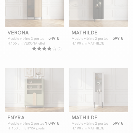
Facilité de paiements
VERONA
MATHILDE
Livraison
549 €
599 €
Meuble vitrine 3 portes
Meuble vitrine 2 portes
H.156 cm VERONA effet
H.190 cm MATHILDE
chêne et verre fumé avec
pieds noirs
(2)
Aide et contact
LEDS
Conseil sur mesure
Mieux nous connaître
ENYRA
MATHILDE
1 049 €
599 €
Meuble vitrine 2 portes
Meuble vitrine 2 portes
H. 150 cm ENYRA pieds
H.190 cm MATHILDE