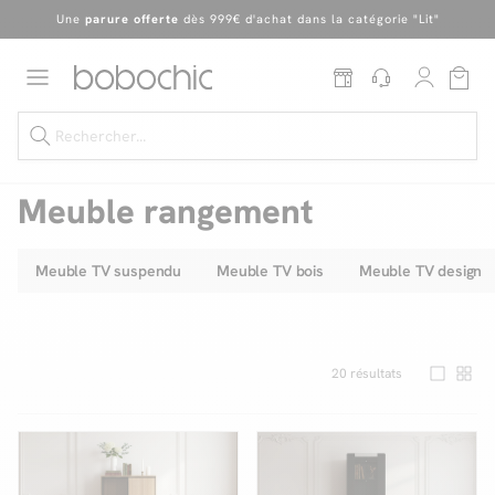
En ce moment, profitez d'un
tapis offert dès 1299€ de canapé
*
Dernière chance
de profiter de nos prix réduits
jusqu'à -50%
!
Excellent
Une
parure offerte
dès 999€ d'achat dans la catégorie "Lit"
Meuble rangement
Meuble TV suspendu
Meuble TV bois
Meuble TV design
Dernière chance jusqu'à -50%
Nos Best-sellers
Nouveautés
20
résultats
Livraison rapide
Vos intérieurs