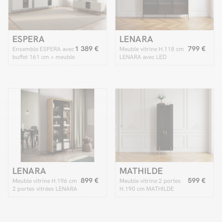
ESPERA
LENARA
1 389 €
799 €
Ensemble ESPERA avec
Meuble vitrine H.118 cm
buffet 161 cm + meuble
LENARA avec LED
TV 161 cm + meuble
vitrine avec LEDS
LENARA
MATHILDE
899 €
599 €
Meuble vitrine H.196 cm
Meuble vitrine 2 portes
2 portes vitrées LENARA
H.190 cm MATHILDE
avec LED
pieds or