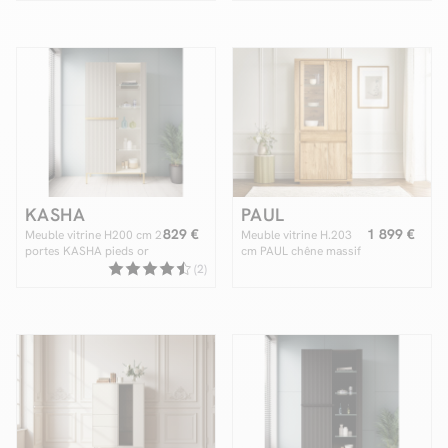
en bois massif
pieds noirs
KASHA
PAUL
829 €
1 899 €
Meuble vitrine H200 cm 2
Meuble vitrine H.203
portes KASHA pieds or
cm PAUL chêne massif
(2)