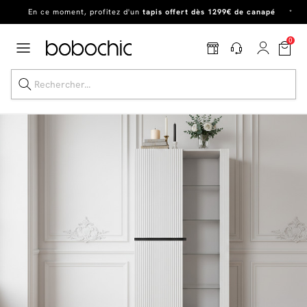
En ce moment, profitez d'un
tapis offert dès 1299€ de canapé
*
Dernière chance
de profiter de nos prix réduits
jusqu'à -50%
!
0
Excellent
En ce moment, profitez d'un
tapis offert dès 1299€ de canapé
*
Dernière chance jusqu'à -50%
Nos Best-sellers
Nouveautés
Livraison rapide
Vos intérieurs