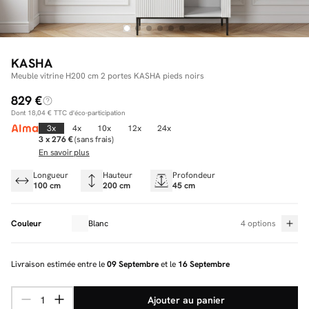
Facilité de paiements
KASHA
Meuble vitrine H200 cm 2 portes KASHA pieds noirs
Livraison
829 €
Dont
18,04 €
TTC d'éco-participation
Aide et contact
3x
4x
10x
12x
24x
3 x 276 €
(sans frais)
Conseil sur mesure
En savoir plus
Mieux nous connaître
Longueur
Hauteur
Profondeur
100 cm
200 cm
45 cm
Couleur
Blanc
4 options
Livraison estimée entre le
09 Septembre
et le
16 Septembre
Ajouter au panier