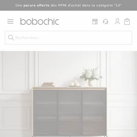
Une
parure offerte
dès 999€ d'achat dans la catégorie "Lit"
En ce moment, profitez d'un
tapis offert dès 1299€ de canapé
*
Dernière chance
de profiter de nos prix réduits
jusqu'à -50%
!
Excellent
Une
parure offerte
dès 999€ d'achat dans la catégorie "Lit"
Dernière chance jusqu'à -50%
Nos Best-sellers
Nouveautés
Livraison rapide
Vos intérieurs