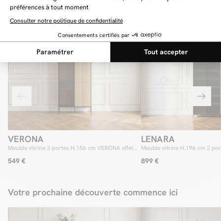
Vous aimerez aussi
VERONA
LENARA
Meuble vitrine 3 portes H.156 cm VERONA effet
Meuble vitrine H.196 cm 2 po
chêne et verre fumé avec LEDS
avec LED
549 €
899 €
Votre prochaine découverte commence ici