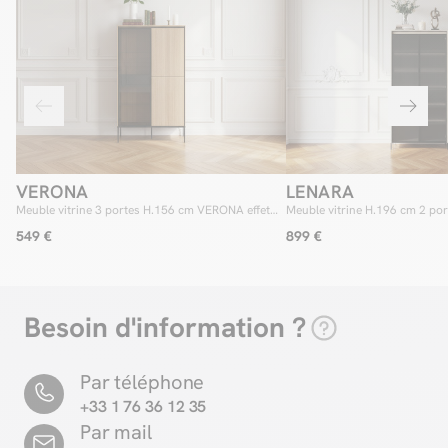
VERONA
LENARA
Meuble vitrine 3 portes H.156 cm VERONA effet
Meuble vitrine H.196 cm 2 po
chêne et verre fumé avec LEDS
avec LED
549 €
899 €
Besoin d'information ?
Par téléphone
+33 1 76 36 12 35
Par mail