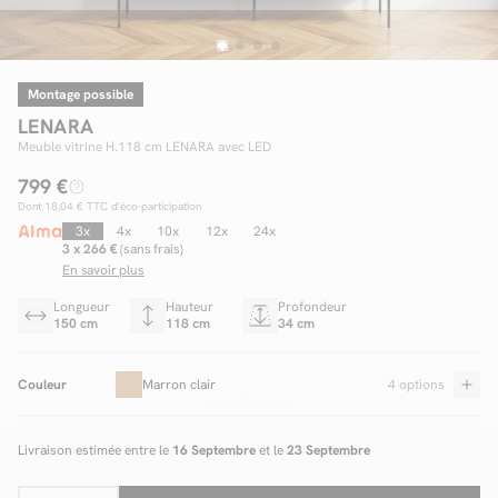
Montage possible
Facilité de paiements
LENARA
Livraison
Meuble vitrine H.118 cm LENARA avec LED
799 €
Aide et contact
Dont
18,04 €
TTC d'éco-participation
Conseil sur mesure
3x
4x
10x
12x
24x
3 x 266 €
(sans frais)
En savoir plus
Mieux nous connaître
Longueur
Hauteur
Profondeur
150 cm
118 cm
34 cm
Couleur
Marron clair
4 options
Livraison estimée entre le
16 Septembre
et le
23 Septembre