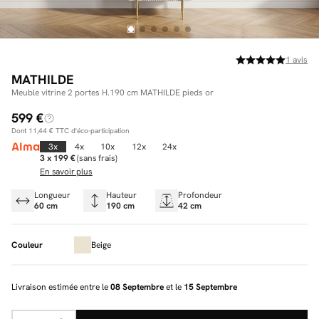
1
avis
Facilité de paiements
MATHILDE
Livraison
Meuble vitrine 2 portes H.190 cm MATHILDE pieds or
599 €
Aide et contact
Dont
11,44 €
TTC d'éco-participation
3x
4x
10x
12x
24x
Conseil sur mesure
3 x 199 €
(sans frais)
En savoir plus
Mieux nous connaître
Longueur
Hauteur
Profondeur
60 cm
190 cm
42 cm
Couleur
Beige
Livraison estimée entre le
08 Septembre
et le
15 Septembre