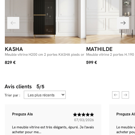
KASHA
MATHILDE
Meuble vitrine H200 cm 2 portes KASHA pieds or
Meuble vitrine 2 portes H.19
noirs
829 €
599 €
Avis clients
5
/5
Trier par :
Preguza Ala
Preguza A
07/03/2026
Le meuble vitrine est très élégants, épuré. Je l'avais
Le meuble vi
acheter pour me...
acheter pou