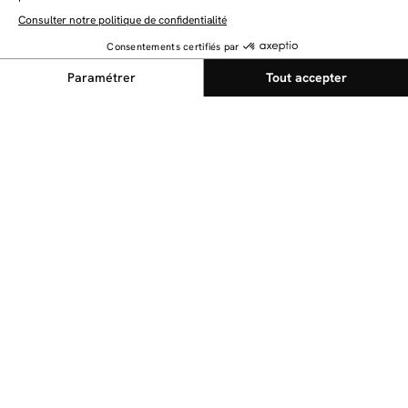
NEWSLETTER
Restez au courant des dernières nouveautés
Envoyer
@bobochicparis
Suivez nous sur nos réseaux sociaux