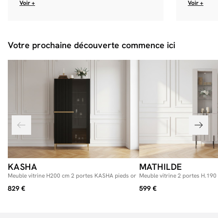
Voir +
Voir +
Votre prochaine découverte commence ici
KASHA
MATHILDE
Meuble vitrine H200 cm 2 portes KASHA pieds or
Meuble vitrine 2 portes H.19
noirs
829 €
599 €