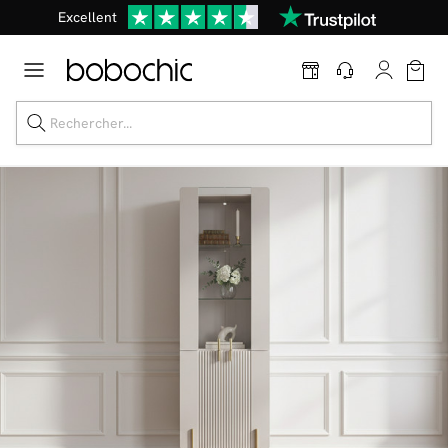
Excellent
En ce moment, profitez d'un
tapis offert dès 1299€ de canapé
*
Dernière chance jusqu'à -50%
Nos Best-sellers
Nouveautés
Livraison rapide
Vos intérieurs