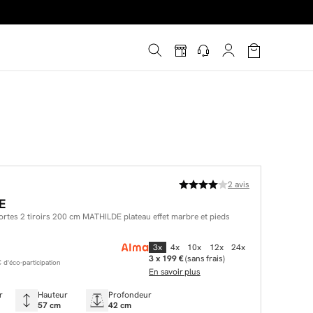
é
*
!
2
avis
E
rtes 2 tiroirs 200 cm MATHILDE plateau effet marbre et pieds
3x
4x
10x
12x
24x
3 x 199 €
(sans frais)
d'éco-participation
En savoir plus
r
Hauteur
Profondeur
57 cm
42 cm