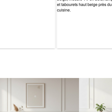
* Assurez-vous
référant aux d