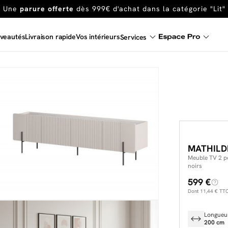
En ce moment, profitez d'un
tapis offert dès 1299€ de canap
Dernière chance
de profiter de nos prix réduits
jusqu'à -50%
veautés
Livraison rapide
Vos intérieurs
Services
Excellent
Une
parure offerte
dès 999€ d'achat dans la catégorie "Lit"
MATHILD
Meuble TV 2 po
noirs
599 €
Dont
11,44 €
TTC 
Longueu
200 cm