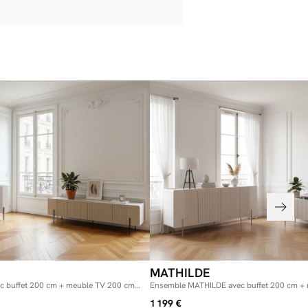
MATHILDE
 buffet 200 cm + meuble TV 200 cm
Ensemble MATHILDE avec buffet 200 cm +
ieds noirs
plateau effet marbre et pieds or
1 199 €