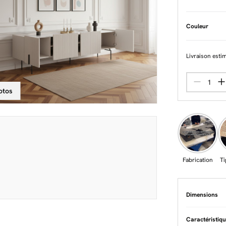
Couleur
Livraison esti
otos
Fabrication
Ti
Dimensions
Caractéristiq