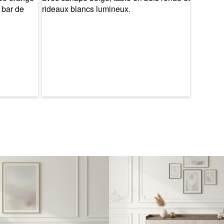
 que les colis passent bien dans vos portes et escaliers en vous
imensions mentionnées sur la fiche produit.