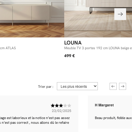
LOUNA
 cm ATLAS
Meuble TV 3 portes 192 cm LOUNA beige et 
tasseaux et LED
499 €
Trier par :
H Margaret
23/02/2025
ge est laborieux et la notice n’est pas assez
Beau produit, fidèle aux
s n’est pas correct , nous allons dû le refaire