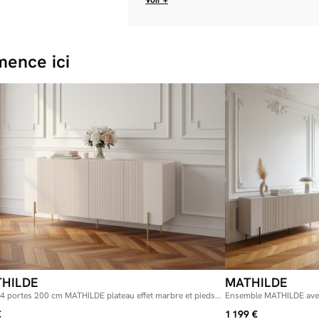
ence ici
HILDE
MATHILDE
 4 portes 200 cm MATHILDE plateau effet marbre et pieds
Ensemble MATHILDE avec
plateau effet marbre et p
€
1 199 €