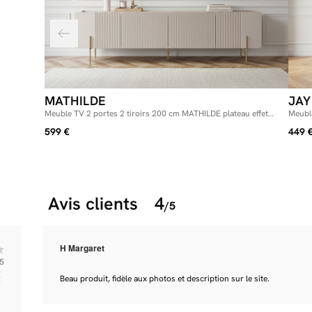
MATHILDE
JAY
Meuble TV 2 portes 2 tiroirs 200 cm MATHILDE plateau effet
Meuble
marbre et pieds or
599 €
449 
Avis clients
4
/5
H Margaret
5
z
Beau produit, fidèle aux photos et description sur le site.