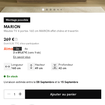
Montage possible
Facilité de paiements
MARION
Livraison
Meuble TV 4 portes 160 cm MARION effet chêne et travertin
269 €
Aide et contact
Dont
8.35
TTC d'éco-participation
Conseil sur mesure
3x
4x
3 x 89,67 €
(sans frais)
En savoir plus
Mieux nous connaître
Longueur
Hauteur
Profondeur
160 cm
49 cm
42 cm
En stock
Livraison estimée entre le
08 Septembre
et le
15 Septembre
Ajouter au panier