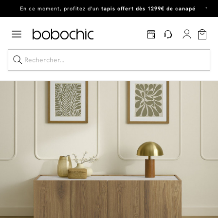
En ce moment, profitez d'un
tapis offert dès 1299€ de canapé
*
Dernière chance
de profiter de nos prix réduits
jusqu'à -50%
!
Excellent
Une
parure offerte
dès 999€ d'achat dans la catégorie "Lit"
Dernière chance jusqu'à -50%
Nos Best-sellers
Nouveautés
Livraison rapide
Vos intérieurs