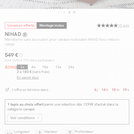
Livraison offerte
Montage inclus
10
avis
Facilité de paiements
NIHAD
Livraison
Méridienne sans accoudoir pour canapé modulable NIHAD tissu velours
côtelé
Aide et contact
549 €
Dont
13,93 €
TTC d'éco-participation
Conseil sur mesure
3x
4x
10x
12x
24x
3 x 183 €
(sans frais)
Mieux nous connaître
En savoir plus
L'offre se termine dans :
6
j
14
h
10
m
18
s
1 tapis au choix offert
parmi une sélection dès 1299€ d'achat dans la
catégorie canapé.
Voir conditions
Longueur
Hauteur
Profondeur