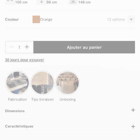
100 cm
88 cm
148 cm
Couleur
Orange
12 options
Ajouter au panier
30 jours pour essayer
Fabrication
Tips livraison
Unboxing
Dimensions
Caractéristiques
Type de confort assise
Equilibré
Fabrication
Europe