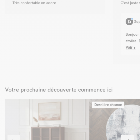
Très confortable on adore
C’est juste
Sup
Bonjour 
étoiles. 
Voir +
Votre prochaine découverte commence ici
Dernière chance