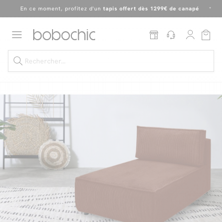
Dernière chance
de profiter de nos prix réduits
jusqu'à -50%
!
Excellent
En ce moment, profitez d'un
tapis offert dès 1299€ de canapé
*
Dernière chance jusqu'à -50%
Nos Best-sellers
Nouveautés
Livraison rapide
Vos intérieurs