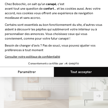
LECOMTE vous propose un module méridienne sans accoudoir. De ce fait,
avec son système d’accroche particulièrement simple d’utilisation, celui-ci
s’intégrera à votre canapé LECOMTE et vous offrira tous les bienfaits d’une
méridienne : espace supplémentaire pour recevoir plus d’invités, support
idéal pour votre corps lors de vos moments de détente.
LECOMTE
LECOMTE
Chauffeuse 1 place avec accoudoir pour canapé
Méridienne avec accoudoir po
modulable LECOMTE
modulable LECOMTE
829 €
879 €
Votre prochaine découverte commence ici