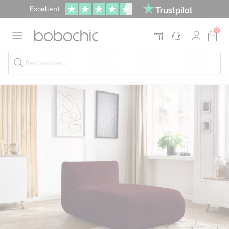
Excellent
Une
parure offerte
dès 999€ d'achat dans la catégorie "Lit"
0
Dernière chance jusqu'à -50%
Nos Best-sellers
Nouveautés
Livraison rapide
Vos intérieurs