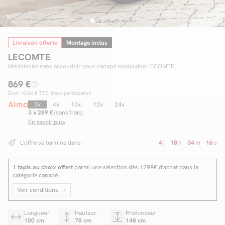
Livraison offerte
Montage inclus
Facilité de paiements
LECOMTE
Livraison
Méridienne sans accoudoir pour canapé modulable LECOMTE
869 €
Aide et contact
Dont
10,84 €
TTC d'éco-participation
Conseil sur mesure
3x
4x
10x
12x
24x
3 x 289 €
(sans frais)
En savoir plus
Mieux nous connaître
L'offre se termine dans :
4
j
18
h
34
m
15
s
1 tapis au choix offert
parmi une sélection dès 1299€ d'achat dans la
catégorie canapé.
Voir conditions
Longueur
Hauteur
Profondeur
100 cm
78 cm
148 cm