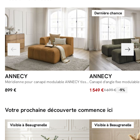
Dernière chance
ANNECY
ANNECY
Méridienne pour canapé modulable ANNECY tissu
Canapé d'angle fixe modulabl
bouclette
bouclette avec pouf
899 €
1 549 €
1 699 €
-9%
Votre prochaine découverte commence ici
Visible à Beaugrenelle
Visible à Beaugrenelle