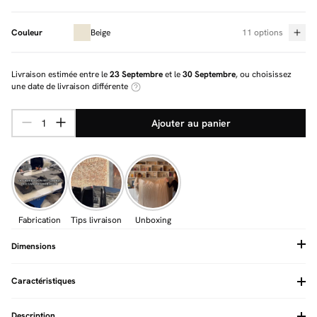
Couleur
Beige
11 options
Livraison estimée entre le
23 Septembre
et le
30 Septembre
, ou choisissez
une date de livraison différente
Ajouter au panier
Fabrication
Tips livraison
Unboxing
Dimensions
Caractéristiques
Type de confort assise
Equilibré
Système d'accroche
Oui
Description