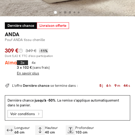
Dernière chance
Livraison offerte
Facilité de paiements
ANDA
Livraison
Pouf ANDA tissu chenille
309 €
Aide et contact
349 €
-11%
Dont
5,42 €
TTC d'éco-participation
Conseil sur mesure
3x
4x
3 x 102 €
(sans frais)
En savoir plus
Mieux nous connaître
L'offre
Dernière chance
se termine dans :
5
j
6
h
9
m
43
s
Dernière chance
jusqu'à -50%
. La remise s'applique automatiquement
dans le panier.
Voir conditions
Longueur
Hauteur
Profondeur
68 cm
40 cm
103 cm