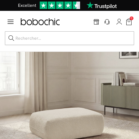
Excellent
Une
parure offerte
dès 999€ d'achat dans la catégorie "Lit"
0
Dernière chance jusqu'à -50%
Nos Best-sellers
Nouveautés
Livraison rapide
Vos intérieurs