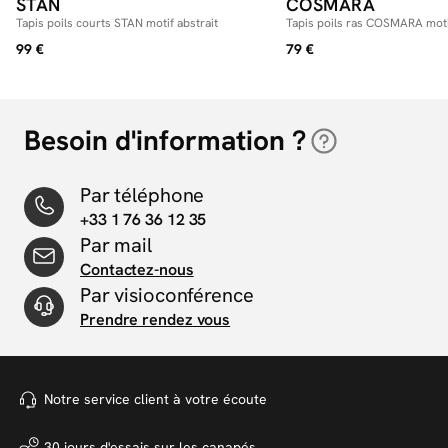
STAN
COSMARA
Tapis poils courts STAN motif abstrait
Tapis poils ras COSMARA motif
99 €
79 €
Besoin d'information ?
Par téléphone
+33 1 76 36 12 35
Par mail
Contactez-nous
Par visioconférence
Prendre rendez vous
Notre service client à votre
écoute
30 jours d'essais sur
les canapés