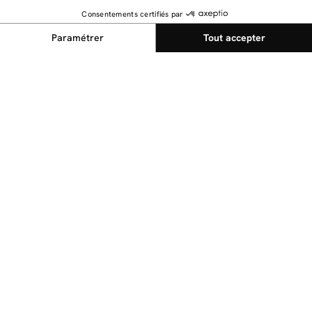
NEWSLETTER
Restez au courant des dernières nouveautés
Envoyer
@bobochicparis
Suivez nous sur nos réseaux sociaux