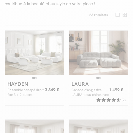
contribue à la beauté et au style de votre pièce !
23
résultats
Facilité de paiements
Livraison
Aide et contact
Conseil sur mesure
Mieux nous connaître
HAYDEN
LAURA
3 349 €
1 499 €
Ensemble canapé droit
Canapé d'angle fixe
fixe 3 + 2 places
LAURA tissu chiné avec
HAYDEN tissu mesh
grand pouf
(2)
avec 1 pouf grand avec
plateau, 1 pouf grand
et 1 pouf petit