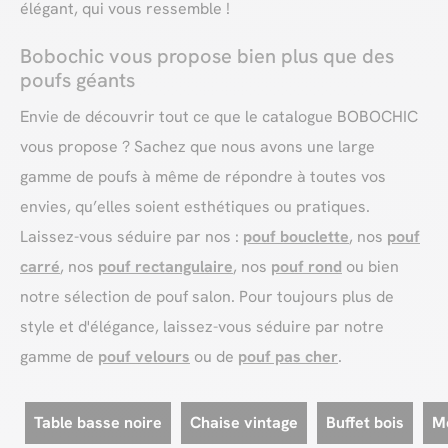
élégant, qui vous ressemble !
Bobochic vous propose bien plus que des
poufs géants
Envie de découvrir tout ce que le catalogue BOBOCHIC
vous propose ? Sachez que nous avons une large
gamme de poufs à même de répondre à toutes vos
envies, qu’elles soient esthétiques ou pratiques.
Laissez-vous séduire par nos :
pouf bouclette
, nos
pouf
carré
, nos
pouf rectangulaire
, nos
pouf rond
ou bien
notre sélection de pouf salon. Pour toujours plus de
style et d'élégance, laissez-vous séduire par notre
gamme de
pouf velours
ou de
pouf pas cher
.
Table basse noire
Chaise vintage
Buffet bois
M