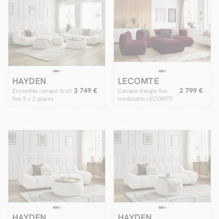
HAYDEN
LECOMTE
3 749 €
2 799 €
Ensemble canapé droit
Canapé d'angle fixe
fixe 3 + 2 places
modulable LECOMTE
HAYDEN tissu
avec 1 chauffeuse et 1
bouclette avec 1 pouf
grand pouf
grand avec plateau, 1
pouf grand et 1 pouf
petit
HAYDEN
HAYDEN