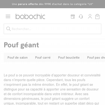
En ce moment, profitez d'un
tapis offert dès 1299€ de canapé
*
Dernière chance
de profiter de nos prix réduits
jusqu'à -50%
!
Excellent
Une
parure offerte
dès 999€ d'achat dans la catégorie "Lit"
Pouf géant
Pouf de salon
Pouf carré
Pouf bouclette
Pouf pas ch
Dernière chance jusqu'à -50%
Nos Best-sellers
Le pouf a ce pouvoir incroyable d’apporter douceur et convivialité
Nouveautés
dans n’importe quelle pièce. Cependant, tous les poufs
n’expriment pas la même émotion. En effet, le pouf géant se
Livraison rapide
distingue pour sa capacité à apporter une sensation de douceur
et de confort incomparable dans votre intérieur. Avec ses
Vos intérieurs
dimensions généreuses, le pouf géant suggère un confort
unique, incomparable, tout en restant un superbe objet déco qui