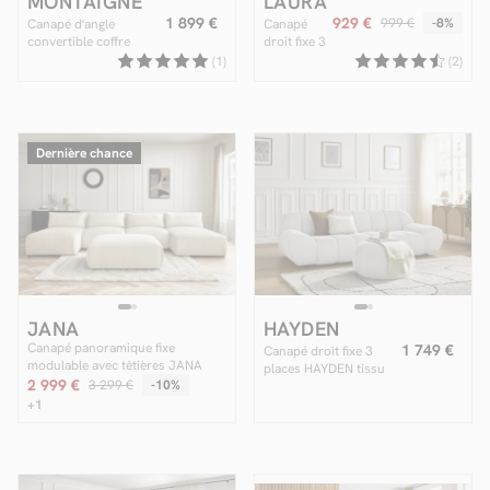
MONTAIGNE
LAURA
1 899 €
929 €
999 €
-8%
Canapé d'angle
Canapé
convertible coffre
droit fixe 3
grande méridienne
places
(1)
(2)
MONTAIGNE tissu
LAURA
bouclette avec pouf
tissu chiné
avec grand
pouf
Dernière chance
JANA
HAYDEN
Canapé panoramique fixe
1 749 €
Canapé droit fixe 3
modulable avec têtières JANA
places HAYDEN tissu
tissu velours avec 2 méridiennes,
2 999 €
3 299 €
-10%
mesh avec pouf grand
2 chauffeuses et 1 grand pouf
+1