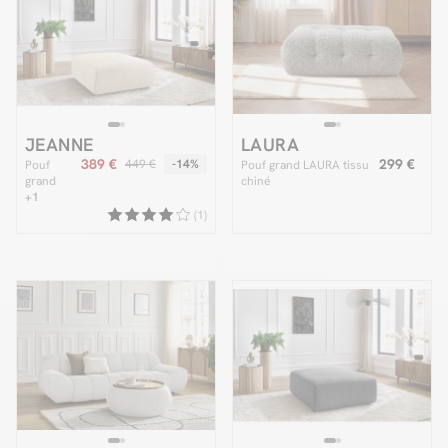
JEANNE
LAURA
389 €
299 €
449 €
-14%
Pouf
Pouf grand LAURA tissu
grand
chiné
JEANNE
+1
tissu
(1)
velours