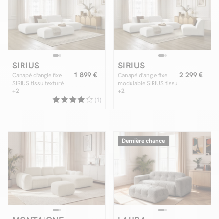
SIRIUS
SIRIUS
1 899 €
2 299 €
Canapé d'angle fixe
Canapé d'angle fixe
SIRIUS tissu texturé
modulable SIRIUS tissu
avec grand pouf
+2
texturé avec 1
+2
chauffeuse et grand
(1)
pouf
Dernière chance