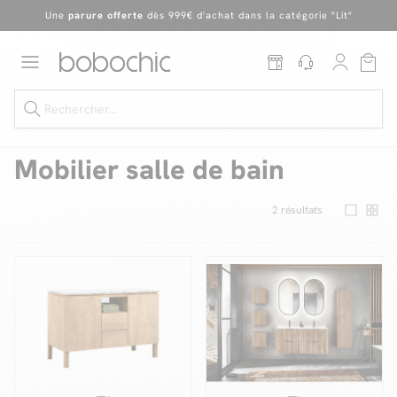
Une
parure offerte
dès 999€ d'achat dans la catégorie "Lit"
En ce moment, profitez d'un
tapis offert dès 1299€ de canapé
*
Dernière chance
de profiter de nos prix réduits
jusqu'à -50%
!
Excellent
Une
parure offerte
dès 999€ d'achat dans la catégorie "Lit"
Mobilier salle de bain
2
résultats
Dernière chance jusqu'à -50%
Nos Best-sellers
Nouveautés
Livraison rapide
Vos intérieurs