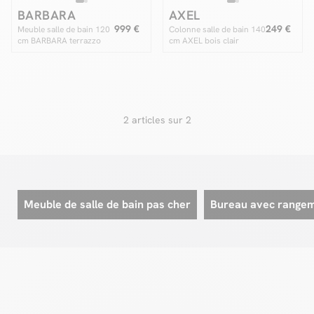
BARBARA
AXEL
999 €
249 €
Meuble salle de bain 120
Colonne salle de bain 140
cm BARBARA terrazzo
cm AXEL bois clair
Facilité de paiements
Livraison
Aide et contact
2 articles sur 2
Conseil sur mesure
Mieux nous connaître
Meuble de salle de bain pas cher
Bureau avec range