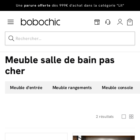
Une
parure offerte
dès 999€ d'achat dans la catégorie "Lit"
En ce moment, profitez d'un
tapis offert dès 1299€ de canapé
*
Dernière chance
de profiter de nos prix réduits
jusqu'à -50%
!
Excellent
Une
parure offerte
dès 999€ d'achat dans la catégorie "Lit"
Meuble salle de bain pas
cher
Dernière chance jusqu'à -50%
Meuble d'entrée
Meuble rangements
Meuble console
Nos Best-sellers
Nouveautés
2
résultats
Livraison rapide
Vos intérieurs