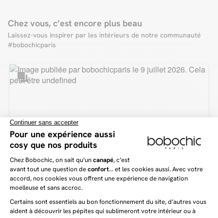
Colis 1 :
L. 150 x l. 140 x H. 60 cm / 18 kg
On vous explique tout !
Zoom livraison
* Assurez-vous que les colis passent bien dans vos portes et escaliers en
Chez vous, c’est encore plus beau
vous référant aux dimensions mentionnées sur la fiche produit.
On vous livre en...
Laissez-vous inspirer par les intérieurs de notre communauté
🇫🇷 France (Corse incluse), 🇱🇺 Luxembourg