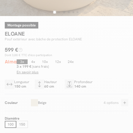
Montage possible
Facilité de paiements
ELOANE
Livraison
Pouf extérieur avec bâche de protection ELOANE
599 €
Aide et contact
Dont
3,88 €
TTC d'éco-participation
Conseil sur mesure
3x
4x
10x
12x
24x
3 x 199 €
(sans frais)
En savoir plus
Mieux nous connaître
Longueur
Hauteur
Profondeur
150 cm
60 cm
140 cm
Couleur
Beige
4 options
Diamètre
100
150