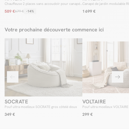
Chauffeuse 2 places sans accoudoir pour canapé
Canapé de jardin modulable R
de jardin modulable RIVIERA
chauffeuse 1 place, 1 chauffeu
589 €
1 699 €
679 €
-14%
méridienne et 1 pouf
Votre prochaine découverte commence ici
SOCRATE
VOLTAIRE
Pouf ultra moelleux SOCRATE gros côtelé doux
Pouf ultra moelleux VOLTAIRE 
349 €
299 €