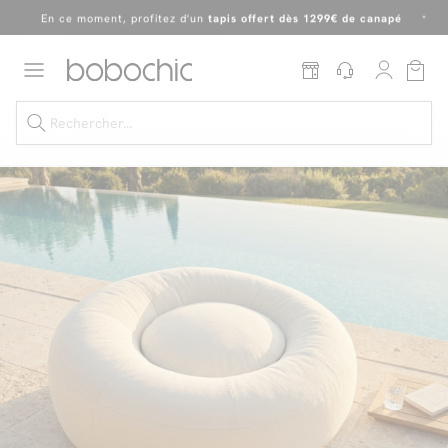
En ce moment, profitez d'un
tapis offert dès 1299€ de canapé
*
Dernière chance
de profiter de nos prix réduits
jusqu'à -50%
!
Excellent
Une
parure offerte
dès 999€ d'achat dans la catégorie "Lit"
Dernière chance jusqu'à -50%
Nos Best-sellers
Nouveautés
Livraison rapide
Vos intérieurs