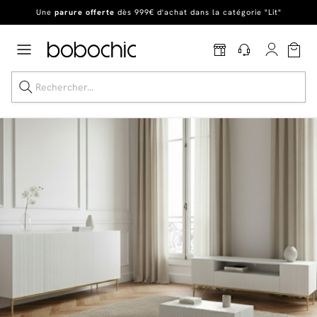
En ce moment, profitez d'un
tapis offert dès 1299€ de canapé
*
Dernière chance
de profiter de nos prix réduits
jusqu'à -50%
!
Excellent
Une
parure offerte
dès 999€ d'achat dans la catégorie "Lit"
Dernière chance jusqu'à -50%
Nos Best-sellers
Nouveautés
Livraison rapide
Vos intérieurs