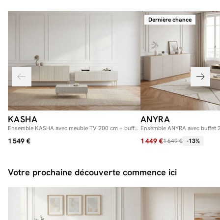
Dernière chance
KASHA
ANYRA
Ensemble KASHA avec meuble TV 200 cm + buffet
Ensemble ANYRA avec buffet 
4 portes 200 cm + table basse pieds or
200 cm + table basse avec tiro
1 549 €
1 449 €
1 649 €
-13%
Votre prochaine découverte commence ici