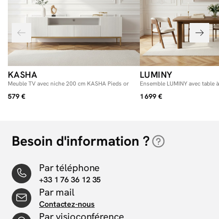
KASHA
LUMINY
Meuble TV avec niche 200 cm KASHA Pieds or
Ensemble LUMINY avec table à
150 à 210 cm + chaises BASTI
579 €
1 699 €
massif
Besoin d'information ?
Par téléphone
+33 1 76 36 12 35
Par mail
Contactez-nous
Par visioconférence