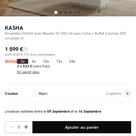
Facilité de paiements
KASHA
Ensemble KASHA avec Meuble TV 200 cm avec niche + Buffet 4 portes 200
cm pieds or
Livraison
1 599 €
Aide et contact
Dont
43,06 €
TTC d'éco-participation
3x
4x
10x
12x
24x
Conseil sur mesure
3 x 533 €
(sans frais)
En savoir plus
Mieux nous connaître
Couleur
Blanc
2 options
Livraison estimée entre le
09 Septembre
et le
16 Septembre
Ajouter au panier