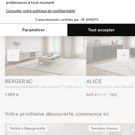
Vous aimerez aussi
Dernière chance
BERGERAC
ALICE
Ensemble BERGERAC avec meuble TV 200 cm +
Ensemble ALICE avec Meuble 
table basse en bois massif de manguier
cm + Buffet 4 portes 200 cm
1 099 €
849 €
999 €
-16%
Votre prochaine découverte commence ici
Visible à Beaugrenelle
Dernière chance