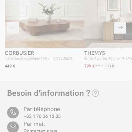
CORBUSIER
THEMYS
Table basse organique 138 cm CORBUSIER
Buffet 4 portes 160 cm THEM
placage chêne massif
massif
449 €
799 €
999 €
-21%
Besoin d'information ?
Par téléphone
+33 1 76 36 12 35
Par mail
Contactez-nous