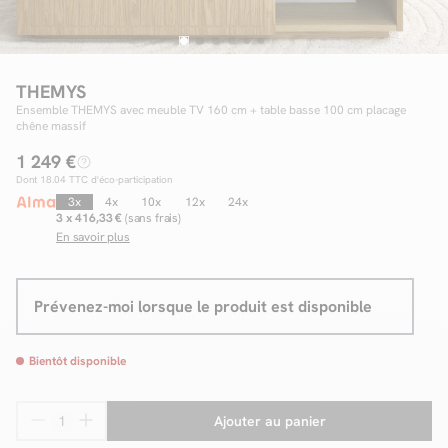
Facilité de paiements
THEMYS
Ensemble THEMYS avec meuble TV 160 cm + table basse 100 cm placage
chêne massif
Livraison
1 249 €
Aide et contact
Dont
18.04
TTC d'éco-participation
3x
4x
10x
12x
24x
Conseil sur mesure
3 x 416,33 €
(sans frais)
En savoir plus
Mieux nous connaître
Prévenez-moi lorsque le produit est disponible
Bientôt disponible
Ajouter au panier