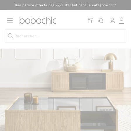
En ce moment, profitez d'un
tapis offert dès 1299€ de canapé
*
Dernière chance
de profiter de nos prix réduits
jusqu'à -50%
!
Excellent
Une
parure offerte
dès 999€ d'achat dans la catégorie "Lit"
Dernière chance jusqu'à -50%
Nos Best-sellers
Nouveautés
Livraison rapide
Vos intérieurs