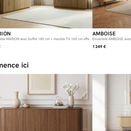
RION
AMBOISE
ble MARION avec buffet 180 cm + meuble TV 160 cm effet
Ensemble AMBOISE avec 
et travertin
cm + 2 tables basses co
€
1 249 €
ence ici