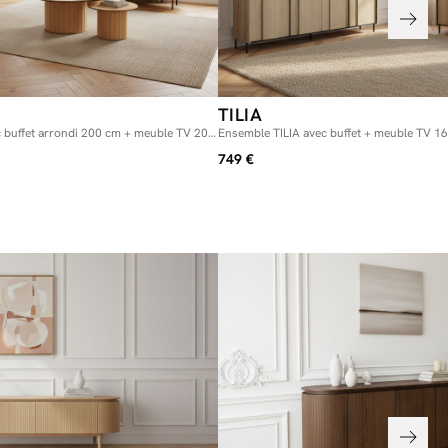
TILIA
buffet arrondi 200 cm + meuble TV 200
Ensemble TILIA avec buffet + meuble TV 16
uleur chêne
avec LED
749 €