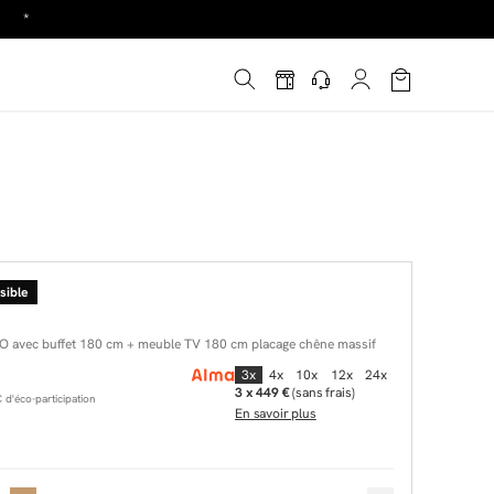
é
*
!
é
*
sible
 avec buffet 180 cm + meuble TV 180 cm placage chêne massif
3x
4x
10x
12x
24x
3 x 449 €
(sans frais)
d'éco-participation
En savoir plus