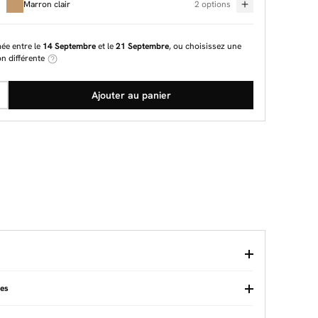
Marron clair
2 options
mée entre le
14 Septembre
et le
21 Septembre
, ou choisissez une
on différente
Ajouter au panier
ues
age
Type de buffet
Bas