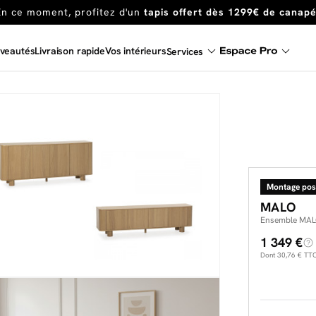
En ce moment, profitez d'un
tapis offert dès 1299€ de canap
Dernière chance
de profiter de nos prix réduits
jusqu'à -50%
veautés
Livraison rapide
Vos intérieurs
Services
Excellent
En ce moment, profitez d'un
tapis offert dès 1299€ de canap
Montage pos
MALO
Ensemble MALO
1 349 €
Dont
30,76 €
TTC 