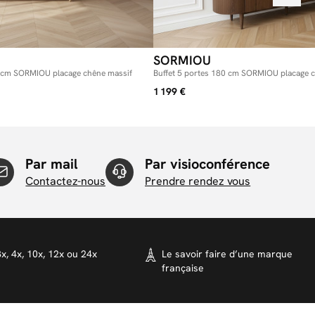
SORMIOU
 cm SORMIOU placage chêne massif
Buffet 5 portes 180 cm SORMIOU placage 
1 199 €
Par mail
Par visioconférence
Contactez-nous
Prendre rendez vous
x, 4x, 10x, 12x ou 24x
Le savoir faire d’une marque
française