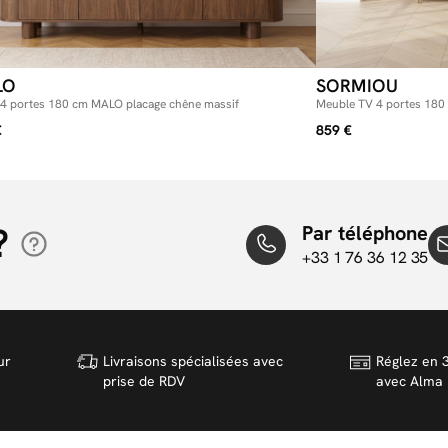
LO
SORMIOU
t 4 portes 180 cm MALO placage chêne massif
Meuble TV 4 portes 180
€
859 €
?
Par téléphone
+33 1 76 36 12 35
ur
Livraisons spécialisées avec
Réglez en 3
prise de RDV
avec Alma