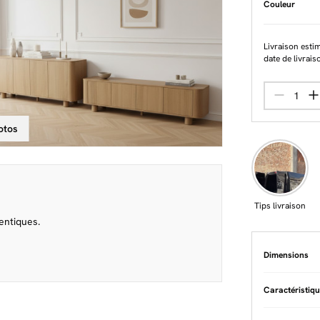
Couleur
Livraison esti
date de livrais
otos
Tips livraison
entiques.
Dimensions
Caractéristiq
Matière
Plac