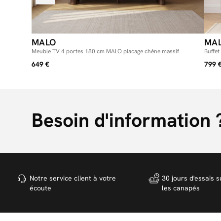
MALO
MA
Meuble TV 4 portes 180 cm MALO placage chêne massif
Buffe
649 €
799 
Besoin d'information 
Notre service client à votre
30 jours d'essais s
écoute
les canapés