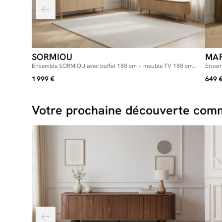
SORMIOU
MA
Ensemble SORMIOU avec buffet 180 cm + meuble TV 180 cm
Ensem
placage chêne massif
chêne 
1 999 €
649 
Votre prochaine découverte comm