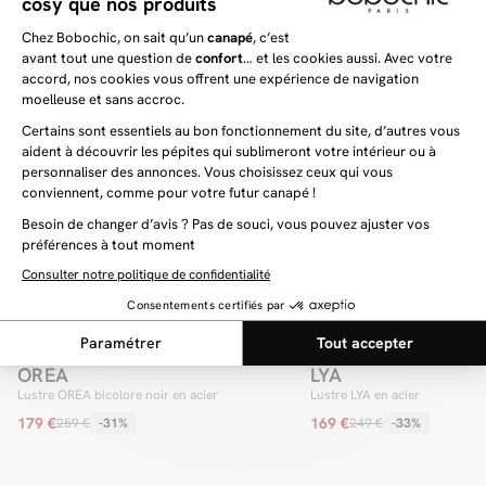
Votre prochaine découverte commence ici
Dernière chance
Dernière chance
OREA
LYA
Lustre OREA bicolore noir en acier
Lustre LYA en acier
179 €
169 €
259 €
-31%
249 €
-33%