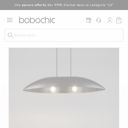
Une
parure offerte
dès 999€ d'achat dans la catégorie "Lit"
En ce moment, profitez d'un
tapis offert dès 1299€ de canapé
*
Dernière chance
de profiter de nos prix réduits
jusqu'à -50%
!
Excellent
Une
parure offerte
dès 999€ d'achat dans la catégorie "Lit"
Dernière chance jusqu'à -50%
Nos Best-sellers
Nouveautés
Livraison rapide
Vos intérieurs