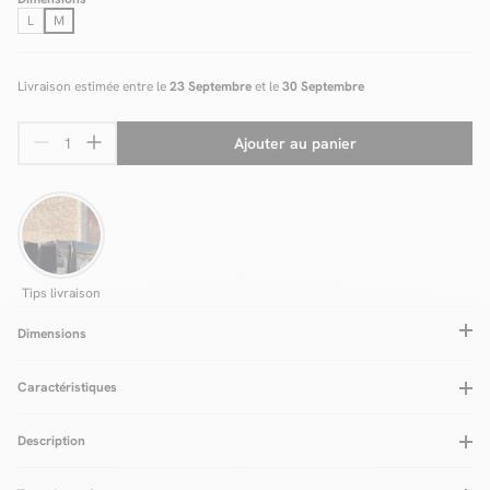
L
M
Livraison estimée entre le
23 Septembre
et le
30 Septembre
Ajouter au panier
Tips livraison
Dimensions
Caractéristiques
Couleurs
Gris
Entretien
Description
Matière
Acier
Nettoyer avec un chiffon sec
Fabrication
Pologne
Hauteur de l'abat-jour (cm)
14
Système d'accroche
Oui
Câble ajustable
Oui
La collection