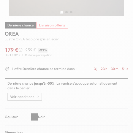
Dernière chance
Livraison offerte
Facilité de paiements
OREA
Livraison
Lustre OREA bicolore gris en acier
179 €
Aide et contact
259 €
-31%
Dont
0,32 €
TTC d'éco-participation
Conseil sur mesure
L'offre
Dernière chance
se termine dans :
3
j
23
h
30
m
51
s
Mieux nous connaître
Dernière chance
jusqu'à -50%
. La remise s'applique automatiquement
dans le panier.
Voir conditions
Couleur
Noir
Dimensions