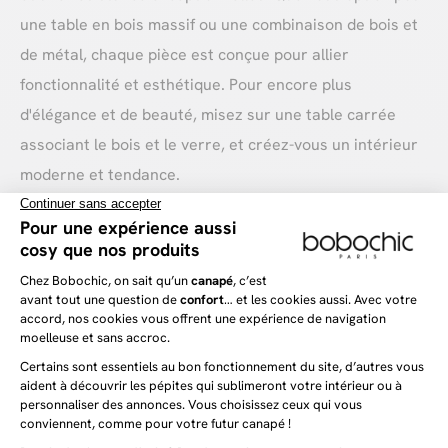
une table en bois massif ou une combinaison de bois et
de métal, chaque pièce est conçue pour allier
fonctionnalité et esthétique. Pour encore plus
d'élégance et de beauté, misez sur une table carrée
associant le bois et le verre, et créez-vous un intérieur
moderne et tendance.
Economisez de l'espace avec une table
carrée
L'espace généreux offert par nos
tables carrées
en fait
le choix idéal pour les réunions de famille, les dîners
entre amis ou simplement pour profiter d'un moment de
détente autour d'un café. Leur design épuré et leurs
lignes géométriques apportent une touche unique à
votre espace de vie, tout en créant une atmosphère