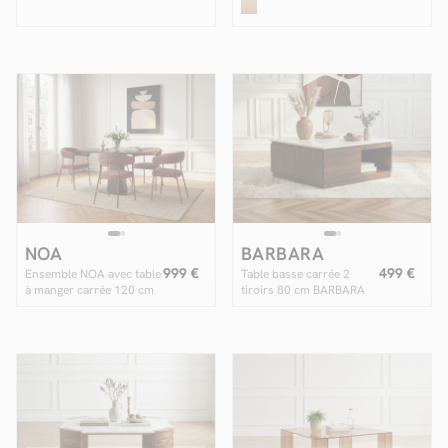
pieds bois massif d'acacia
chêne
NOA
BARBARA
999 €
499 €
Ensemble NOA avec table
Table basse carrée 2
à manger carrée 120 cm
tiroirs 80 cm BARBARA
+ 4 chaises ROSA
bois massif de manguier
et marbre