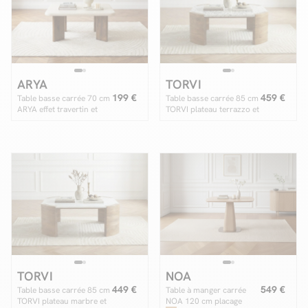
Facilité de paiements
ARYA
TORVI
Livraison
199 €
459 €
Table basse carrée 70 cm
Table basse carrée 85 cm
ARYA effet travertin et
TORVI plateau terrazzo et
Aide et contact
pieds bois massif de
pieds bois massif de
manguier
manguier
Conseil sur mesure
Mieux nous connaître
TORVI
NOA
449 €
549 €
Table basse carrée 85 cm
Table à manger carrée
TORVI plateau marbre et
NOA 120 cm placage