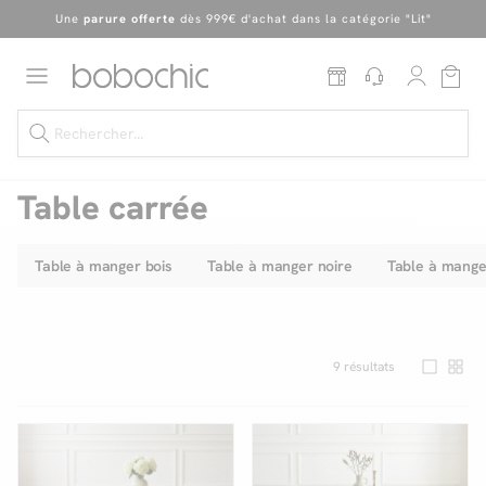
En ce moment, profitez d'un
tapis offert dès 1299€ de canapé
*
Dernière chance
de profiter de nos prix réduits
jusqu'à -50%
!
Excellent
Une
parure offerte
dès 999€ d'achat dans la catégorie "Lit"
Table carrée
Table à manger bois
Table à manger noire
Table à mange
Dernière chance jusqu'à -50%
Nos Best-sellers
Nouveautés
9
résultats
Livraison rapide
Vos intérieurs