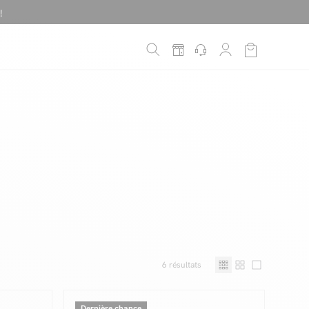
!
é
*
6
résultats
Dernière chance