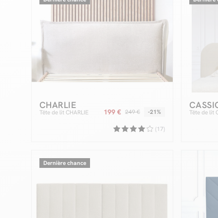
CHARLIE
CASSI
199 €
249 €
-21%
Tête de lit CHARLIE
Tête de li
(17)
Dernière chance