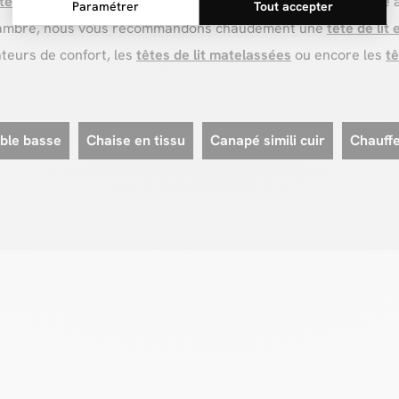
têtes de lit en bois
, ou encore nos
têtes de lit beige
pour une a
e chambre, nous vous recommandons chaudement une
tête de lit 
teurs de confort, les
têtes de lit matelassées
ou encore les
tê
able basse
Chaise en tissu
Canapé simili cuir
Chauff