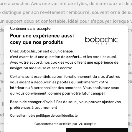
bre à coucher. Avec une variété de styles, de matériaux et de c
se distingue par son revêtement rembourré, souvent orné de su
n support doux et confortable, idéal pour s'appuyer lorsque vou
ans votre lit, pour la phase pré-sommeil, la tête de lit capi
 le style général de votre chambre. Le choix de la couleur doit 
derne ou scandinave de votre chambre, une tête de lit capiton
plus de confort qui fera toute la différence. Qui plus est, il e
c n'importe quelle décoration d'intérieur. N'hésitez pas, cepen
!
lit capitonnées
ndance ? Rien de plus simple avec la vaste gamme de
têtes de 
 des
têtes de lit 140
, des
têtes de lit 160
ou bien des
têtes de li