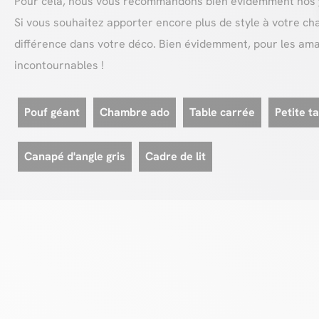
Pour cela, nous vous recommandons bien évidemment nos
Si vous souhaitez apporter encore plus de style à votr
différence dans votre déco. Bien évidemment, pour les ama
incontournables !
Pouf géant
Chambre ado
Table carrée
Petite t
Canapé d'angle gris
Cadre de lit