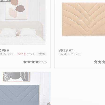
OPEE
VELVET
179 €
249 €
-29%
t CASSIOPEE
Tête de lit VELVET
(9)