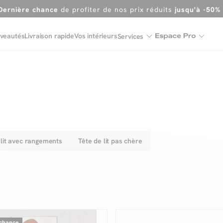
Dernière chance
de profiter de nos prix réduits
jusqu'à -50%
Excellent
veautés
Livraison rapide
Vos intérieurs
Services
En ce moment, profitez d'un
tapis offert dès 1299€ de canap
 lit avec rangements
Tête de lit pas chère
 chance