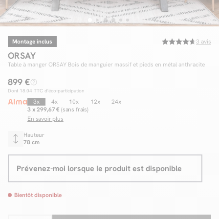
Montage inclus
3
avis
Facilité de paiements
ORSAY
Livraison
Table à manger ORSAY Bois de manguier massif et pieds en métal anthracite
899 €
Aide et contact
Dont
18.04
TTC d'éco-participation
Conseil sur mesure
3x
4x
10x
12x
24x
3 x 299,67 €
(sans frais)
En savoir plus
Mieux nous connaître
Hauteur
78 cm
Prévenez-moi lorsque le produit est disponible
Bientôt disponible