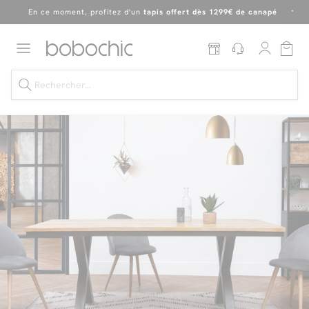
En ce moment, profitez d'un
tapis offert dès 1299€ de canapé
*
Dernière chance
de profiter de nos prix réduits
jusqu'à -50%
!
Excellent
Une
parure offerte
dès 999€ d'achat dans la catégorie "Lit"
Dernière chance jusqu'à -50%
Nos Best-sellers
Nouveautés
Livraison rapide
Vos intérieurs