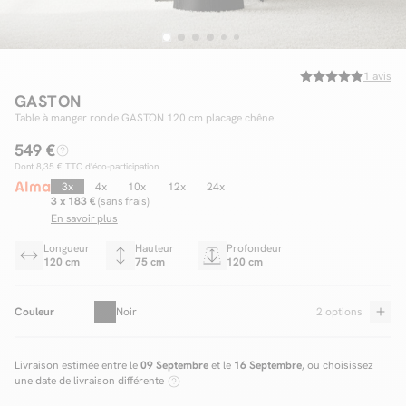
1
avis
Facilité de paiements
GASTON
Livraison
Table à manger ronde GASTON 120 cm placage chêne
549 €
Aide et contact
Dont
8,35 €
TTC d'éco-participation
3x
4x
10x
12x
24x
Conseil sur mesure
3 x 183 €
(sans frais)
En savoir plus
Mieux nous connaître
Longueur
Hauteur
Profondeur
120 cm
75 cm
120 cm
Couleur
Noir
2 options
Livraison estimée entre le
09 Septembre
et le
16 Septembre
, ou choisissez
une date de livraison différente