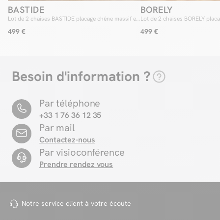
BASTIDE
BORELY
Lot de 2 chaises BASTIDE placage chêne massif et
Lot de 2 chaises BORELY placa
tissu bouclette
tissu bouclette
499 €
499 €
Besoin d'information ?
Par téléphone
+33 1 76 36 12 35
Par mail
Contactez-nous
Par visioconférence
Prendre rendez vous
Notre service client à votre
écoute