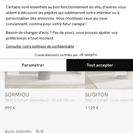
Vous aimerez aussi
SORMIOU
SUGITON
Table à manger extensible D.130 à D.180 cm
Table à manger ronde extensi
SORMIOU placage chêne massif
SUGITON placage chêne massi
899 €
1 129 €
Avis clients
5
/5