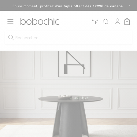
En ce moment, profitez d'un
tapis offert dès 1299€ de canapé
*
Dernière chance
de profiter de nos prix réduits
jusqu'à -50%
!
Excellent
Une
parure offerte
dès 999€ d'achat dans la catégorie "Lit"
Dernière chance jusqu'à -50%
Nos Best-sellers
Nouveautés
Livraison rapide
Vos intérieurs