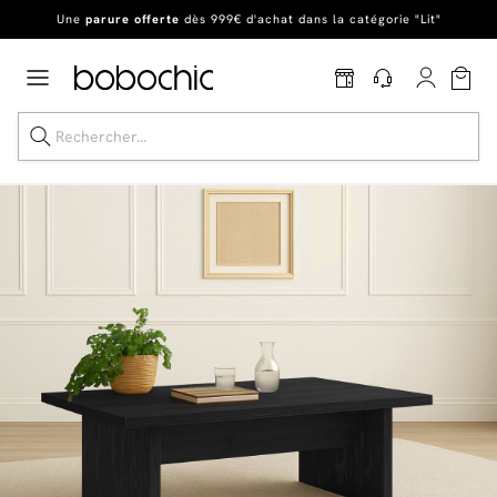
En ce moment, profitez d'un
tapis offert dès 1299€ de canapé
*
Dernière chance
de profiter de nos prix réduits
jusqu'à -50%
!
Excellent
Une
parure offerte
dès 999€ d'achat dans la catégorie "Lit"
Dernière chance jusqu'à -50%
Nos Best-sellers
Nouveautés
Livraison rapide
Vos intérieurs