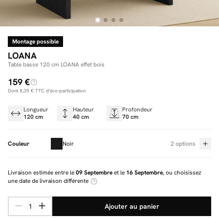
Montage possible
Facilité de paiements
LOANA
Livraison
Table basse 120 cm LOANA effet bois
159 €
Aide et contact
Dont
8,35 €
TTC d'éco-participation
Conseil sur mesure
Longueur
Hauteur
Profondeur
120 cm
40 cm
70 cm
Mieux nous connaître
Couleur
Noir
2 options
Livraison estimée entre le
09 Septembre
et le
16 Septembre
, ou choisissez
une date de livraison différente
Ajouter au panier