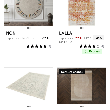
NONI
LALLA
79 €
99 €
149 €
-34%
Tapis ronds NONI uni
Tapis poils
ras LALLA
vintage
(3)
(4)
Express
Dernière chance