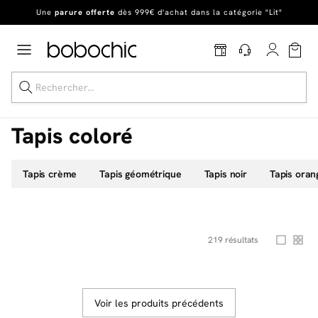
En ce moment, profitez d'un
tapis offert dès 1299€ de canapé
*
Dernière chance
de profiter de nos prix réduits
jusqu'à -50%
!
Excellent
Une
parure offerte
dès 999€ d'achat dans la catégorie "Lit"
Tapis coloré
Tapis crème
Tapis géométrique
Tapis noir
Tapis oran
Dernière chance jusqu'à -50%
Nos Best-sellers
Nouveautés
219
résultats
Livraison rapide
Vos intérieurs
Voir les produits précédents