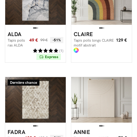
ALDA
CLAIRE
49 €
129 €
99 €
-51%
Tapis poils
Tapis poils longs CLAIRE
ras ALDA
motif abstrait
motif
(1)
abstrait
Express
Dernière chance
FADRA
ANNIE