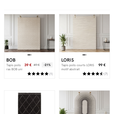
Facilité de paiements
Livraison
Aide et contact
Conseil sur mesure
BOB
LORIS
Mieux nous connaître
39 €
99 €
49 €
-21%
Tapis poils
Tapis poils courts LORIS
ras BOB uni
motif abstrait
en relief 3D
(1)
(7)