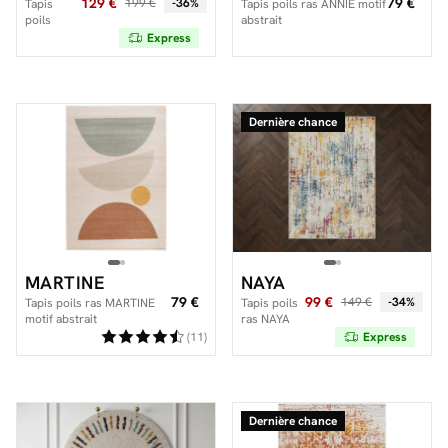
129 €
79 €
199 €
-36%
Tapis
Tapis poils ras ANNIE motif
poils
abstrait
longs
Express
FADRA
motif
abstrait
Dernière chance
MARTINE
NAYA
79 €
99 €
149 €
-34%
Tapis poils ras MARTINE
Tapis poils
motif abstrait
ras NAYA
motif
(11)
Express
abstrait
Dernière chance