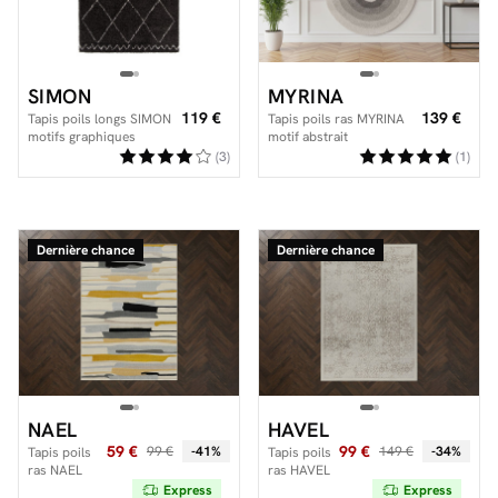
SIMON
MYRINA
119 €
139 €
Tapis poils longs SIMON
Tapis poils ras MYRINA
motifs graphiques
motif abstrait
(3)
(1)
Dernière chance
Dernière chance
NAEL
HAVEL
59 €
99 €
99 €
-41%
149 €
-34%
Tapis poils
Tapis poils
ras NAEL
ras HAVEL
motif
motif
Express
Express