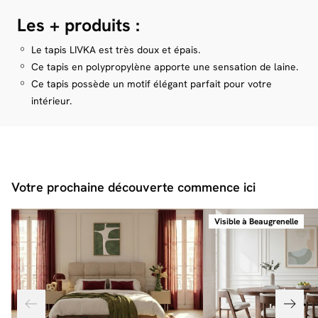
120 x 170 cm
160 x 220 cm
Les + produits :
Zoom sur nos frais de livraison
* Assurez-vous que les colis passent bien dans vos portes et escaliers en
On vous explique tout !
vous référant aux dimensions mentionnées sur la fiche produit.
Le tapis LIVKA est très doux et épais.
Zoom livraison
Ce tapis en polypropylène apporte une sensation de laine.
Ce tapis possède un motif élégant parfait pour votre
intérieur.
Votre prochaine découverte commence ici
Visible à Beaugrenelle