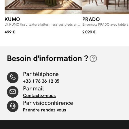
KUMO
PRADO
Lit KUMO tissu texturé lattes massives pieds en
Ensemble PRADO avec table à 
bois naturel
110 à 210 cm + chaises BASTI
499 €
2 099 €
massif
Besoin d'information ?
Par téléphone
+33 1 76 36 12 35
Par mail
Contactez-nous
Par visioconférence
Prendre rendez vous