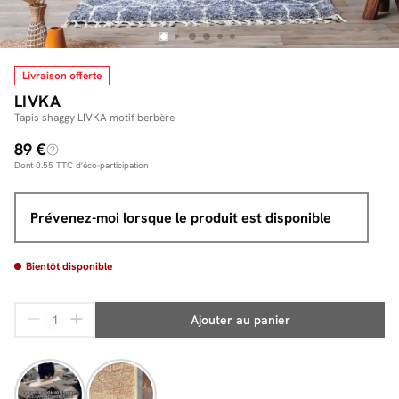
Livraison offerte
Facilité de paiements
LIVKA
Livraison
Tapis shaggy LIVKA motif berbère
89 €
Aide et contact
Dont
0.55
TTC d'éco-participation
Conseil sur mesure
Prévenez-moi lorsque le produit est disponible
Mieux nous connaître
Bientôt disponible
Ajouter au panier