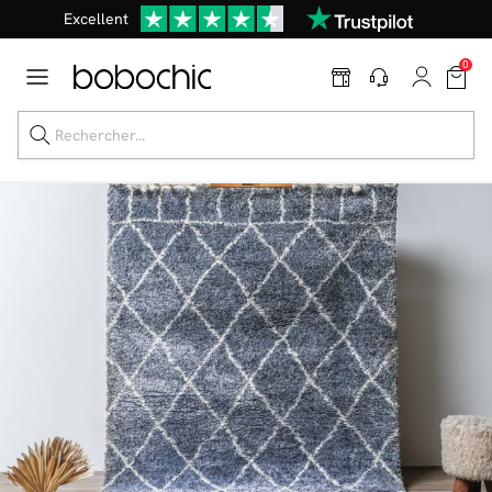
Excellent
En ce moment, profitez d'un
tapis offert dès 1299€ de canapé
*
0
Dernière chance jusqu'à -50%
Nos Best-sellers
Nouveautés
Livraison rapide
Vos intérieurs