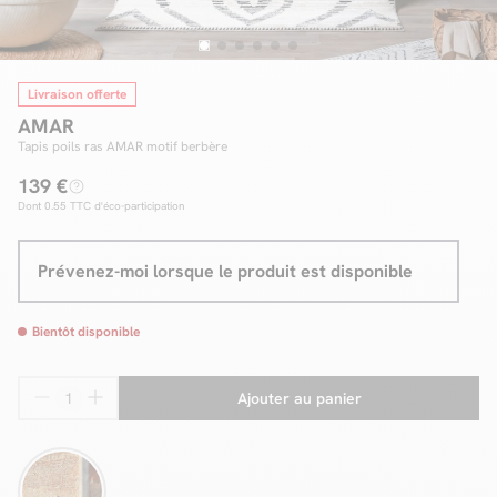
Livraison offerte
Facilité de paiements
AMAR
Livraison
Tapis poils ras AMAR motif berbère
139 €
Aide et contact
Dont
0.55
TTC d'éco-participation
Conseil sur mesure
Prévenez-moi lorsque le produit est disponible
Mieux nous connaître
Bientôt disponible
Ajouter au panier