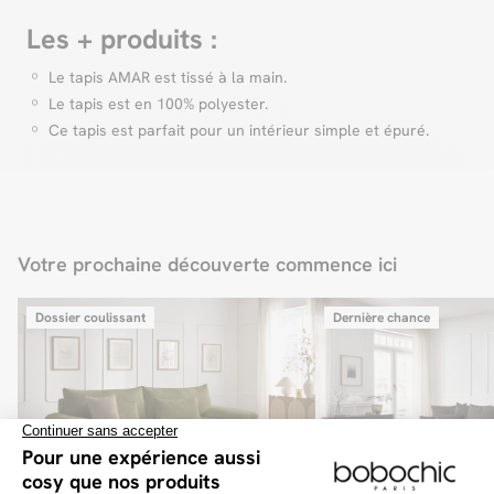
120x170
140x200
Les + produits :
Zoom sur nos frais de livraison
160x230
On vous explique tout !
200x290
Le tapis AMAR est tissé à la main.
240x340
Zoom livraison
Le tapis est en 100% polyester.
* Assurez-vous que les colis passent bien dans vos portes et escaliers en
vous référant aux dimensions mentionnées sur la fiche produit.
Ce tapis est parfait pour un intérieur simple et épuré.
Votre prochaine découverte commence ici
Dossier coulissant
Dernière chance