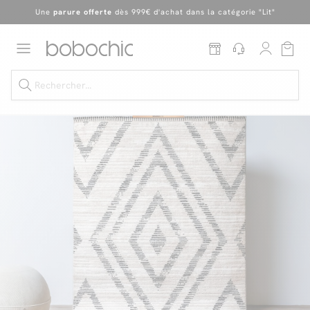
Une
parure offerte
dès 999€ d'achat dans la catégorie "Lit"
En ce moment, profitez d'un
tapis offert dès 1299€ de canapé
*
Dernière chance
de profiter de nos prix réduits
jusqu'à -50%
!
Excellent
Une
parure offerte
dès 999€ d'achat dans la catégorie "Lit"
Dernière chance jusqu'à -50%
Nos Best-sellers
Nouveautés
Livraison rapide
Vos intérieurs