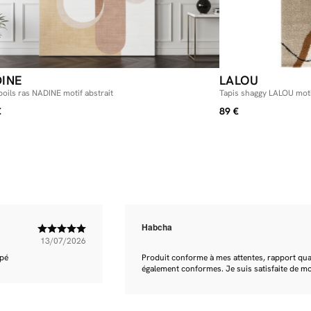
INE
LALOU
poils ras NADINE motif abstrait
Tapis shaggy LALOU moti
€
89 €
Habcha
13/07/2026
apé
Produit conforme à mes attentes, rapport quali
également conformes. Je suis satisfaite de m