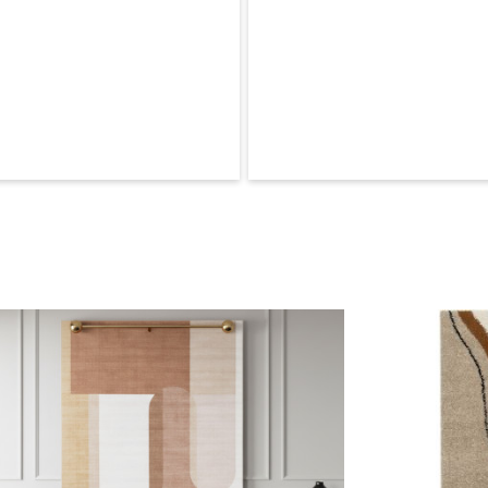
* Assurez-vous
référant aux d
** Une variati
de fabrication.