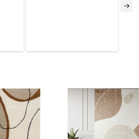
 que les colis passent bien dans vos portes et escaliers en vous
imensions mentionnées sur la fiche produit.
on des dimensions de +/- 2% peut survenir en raison des méthodes