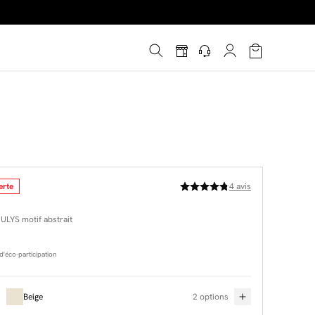
é
*
!
erte
4
avis
 ULYS motif abstrait
'éco-participation
Beige
2 options