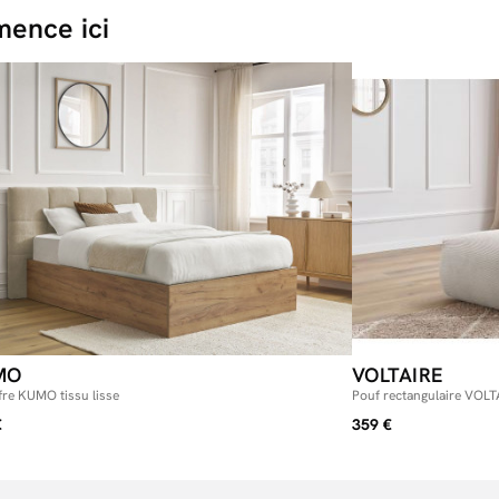
ence ici
MO
VOLTAIRE
ffre KUMO tissu lisse
Pouf rectangulaire VOLT
€
359 €