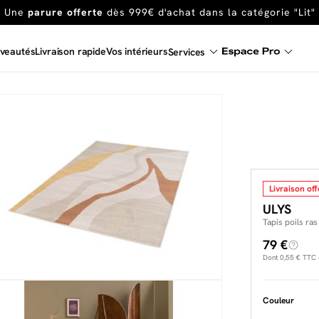
En ce moment, profitez d'un
tapis offert dès 1299€ de canap
Dernière chance
de profiter de nos prix réduits
jusqu'à -50%
veautés
Livraison rapide
Vos intérieurs
Services
Excellent
Une
parure offerte
dès 999€ d'achat dans la catégorie "Lit"
Livraison off
ULYS
Tapis poils ras
79 €
Dont
0,55 €
TTC d
Couleur