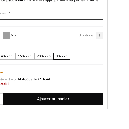
ance
jusqu'à -50%
. La remise s'applique automatiquement dans le
ions
Gris
3 options
140x200
160x220
200x275
80x220
sé
mée entre le
14 Août
et le
21 Août
tock !
Ajouter au panier