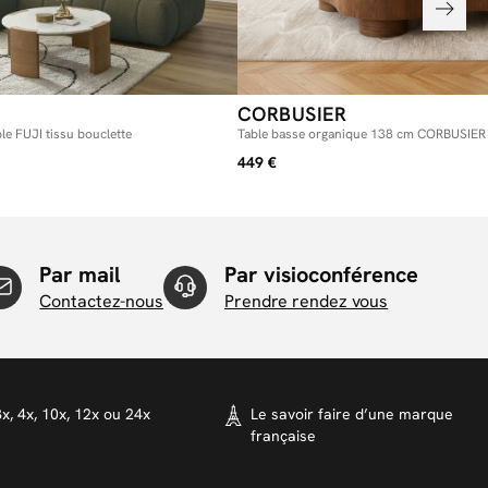
CORBUSIER
le FUJI tissu bouclette
Table basse organique 138 cm CORBUSIER 
449 €
Par mail
Par visioconférence
Contactez-nous
Prendre rendez vous
x, 4x, 10x, 12x ou 24x
Le savoir faire d’une marque
française