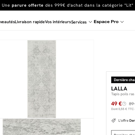
En ce moment, profitez d'un
tapis offert dès 1299€ de canap
Dernière chance
de profiter de nos prix réduits
jusqu'à -50%
veautés
Livraison rapide
Vos intérieurs
Services
Excellent
Une
parure offerte
dès 999€ d'achat dans la catégorie "Lit"
Dernière ch
LALLA
Tapis poils ra
49 €
89
Dont
0,55 €
TTC d
L'offre
Der