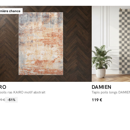
nière chance
RO
DAMIEN
poils ras KAIRO motif abstrait
Tapis poils longs DAMIE
119 €
9 €
-51%