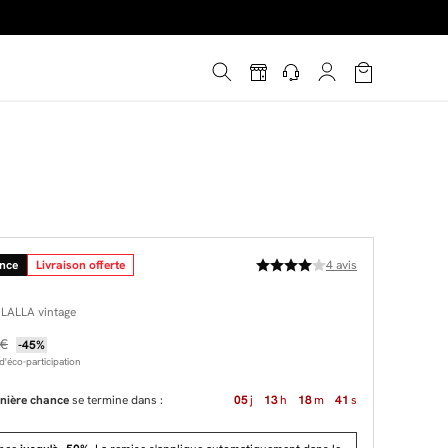
é
*
!
ance
Livraison offerte
4
avis
s LALLA vintage
 €
-45%
'éco-participation
nière chance
se termine dans :
05
j
13
h
18
m
40
s