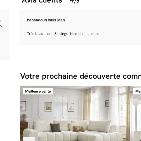
/5
bensadoun louis jean
6
Très beau tapis. S intègre bien dans la deco
Votre prochaine découverte comm
Meilleure vente
Mei