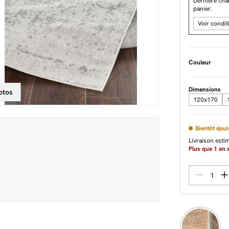
Dernière ch
panier.
Voir condit
Couleur
Dimensions
otos
120x170
Bientôt épui
Livraison esti
Plus que
1
en s