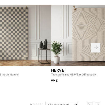
HERVE
N motifs damier
Tapis poils ras HERVE motif abstrait
99 €