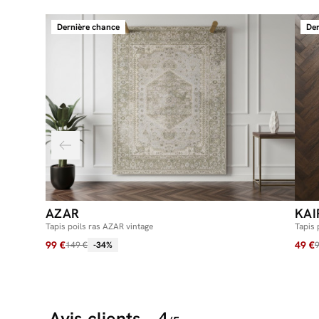
Dernière chance
Der
AZAR
KAI
Tapis poils ras AZAR vintage
Tapis 
99 €
49 €
149 €
-34%
9
Avis clients
4