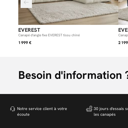
EVEREST
EVE
Canapé d'angle fixe EVEREST tissu chiné
Canapé
1 999 €
2 199
Besoin d'information 
Notre service client à votre
30 jours d'essais s
écoute
les canapés