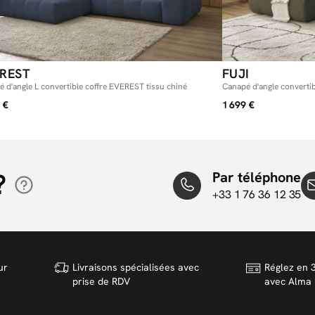
REST
FUJI
 d'angle L convertible coffre EVEREST tissu chiné
Canapé d'angle convertib
 €
1 699 €
?
Par téléphone
+33 1 76 36 12 35
ur
Livraisons spécialisées avec
Réglez en 3
prise de RDV
avec Alma