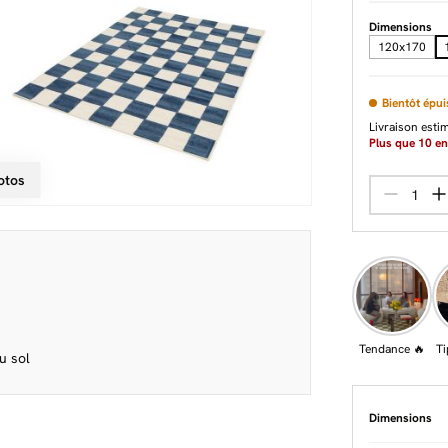
Dimensions
120x170
Bientôt épui
Livraison esti
Plus que
10
en
otos
Tendance 🔥
Ti
u sol
Dimensions