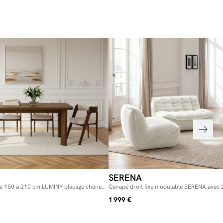
SERENA
le 150 à 210 cm LUMINY placage chêne
Canapé droit fixe modulable SERENA avec 2
et 1 chauffeuse 2 places tissu chiné
1 999 €