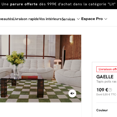
En ce moment, profitez d'un
tapis offert dès 1299€ de canap
Dernière chance
de profiter de nos prix réduits
jusqu'à -50%
veautés
Livraison rapide
Vos intérieurs
Services
Excellent
Une
parure offerte
dès 999€ d'achat dans la catégorie "Lit"
Livraison off
GAELLE
Tapis poils ra
109 €
Dont
0,55 €
TTC d
Couleur