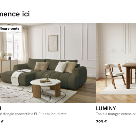
ence ici
lleure vente
I
LUMINY
 d'angle convertible FUJI tissu bouclette
Table à manger extensib
massif
 €
799 €