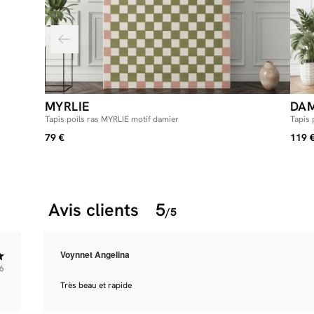
MYRLIE
DAM
Tapis poils ras MYRLIE motif damier
Tapis 
79 €
119 
Avis clients
5
/5
Voynnet Angelina
6
Très beau et rapide