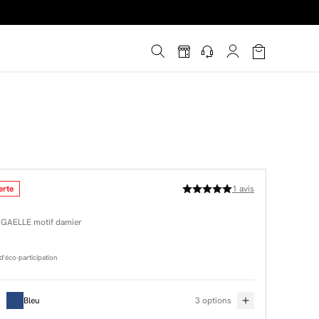
é
*
!
erte
1
avis
s GAELLE motif damier
'éco-participation
Bleu
3 options