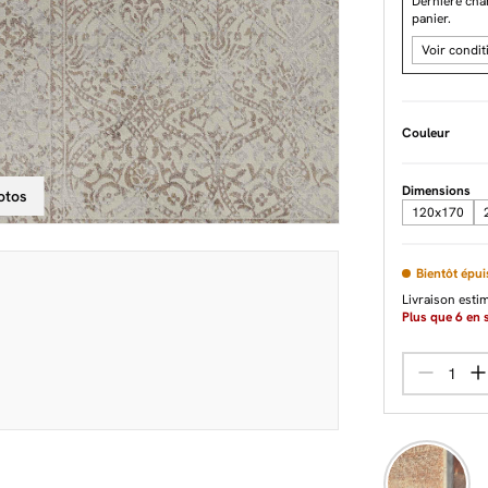
Dernière ch
panier.
Voir condit
Couleur
Dimensions
otos
120x170
Bientôt épui
Livraison esti
Plus que
6
en s