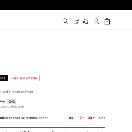
é
*
!
ance
Livraison offerte
s HAVEL motif abstrait
9 €
-34%
'éco-participation
nière chance
se termine dans :
04
j
17
h
00
m
48
s