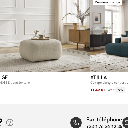
Dernière chance
ISE
ATILLA
ENISE tissu texturé
Canapé d'angle convertib
€
1 049 €
1 149 €
-9%
?
Par téléphone
+33 1 76 36 12 35