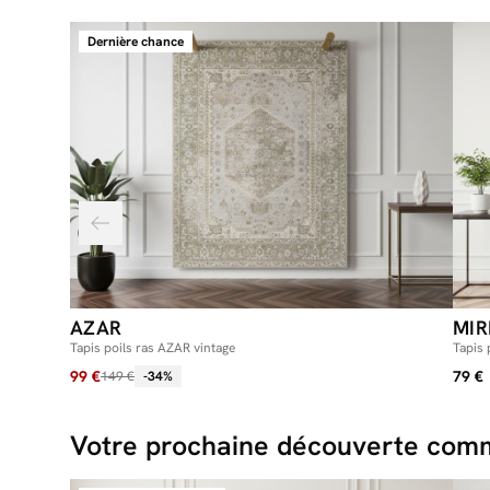
Dernière chance
AZAR
MIR
Tapis poils ras AZAR vintage
Tapis 
99 €
79 €
149 €
-34%
Votre prochaine découverte comm