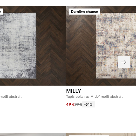
e
Dernière chance
MILLY
otif abstrait
Tapis poils ras MILLY motif abstrait
49 €
99 €
-51%