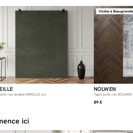
Visible à Beaugrenell
EILLE
NOLWEN
poils ras lavable MIREILLE uni
Tapis poils ras NOLWEN m
89 €
ence ici