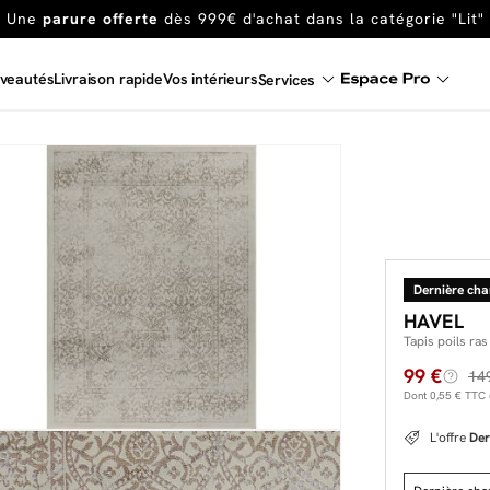
En ce moment, profitez d'un
tapis offert dès 1299€ de canap
Dernière chance
de profiter de nos prix réduits
jusqu'à -50%
veautés
Livraison rapide
Vos intérieurs
Services
Excellent
Une
parure offerte
dès 999€ d'achat dans la catégorie "Lit"
Dernière ch
HAVEL
Tapis poils ra
99 €
14
Dont
0,55 €
TTC d
L'offre
Der