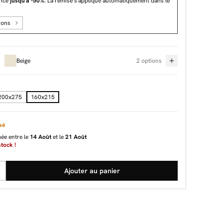
ance
jusqu'à -50%
. La remise s'applique automatiquement dans le
ions
Beige
2 options
200x275
160x215
sé
mée entre le
14 Août
et le
21 Août
tock !
Ajouter au panier