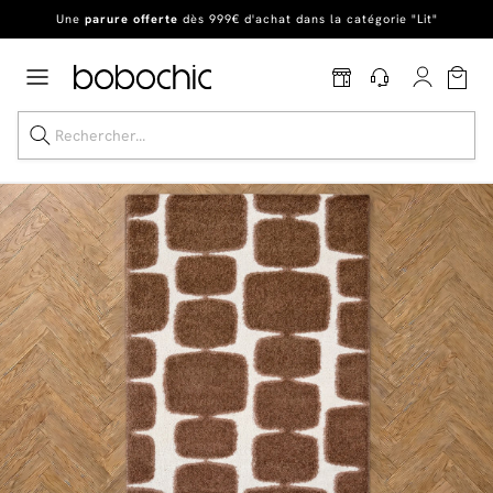
Une
parure offerte
dès 999€ d'achat dans la catégorie "Lit"
En ce moment, profitez d'un
tapis offert dès 1299€ de canapé
*
Dernière chance
de profiter de nos prix réduits
jusqu'à -50%
!
Excellent
Une
parure offerte
dès 999€ d'achat dans la catégorie "Lit"
Dernière chance jusqu'à -50%
Nos Best-sellers
Nouveautés
Livraison rapide
Vos intérieurs