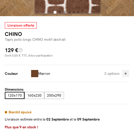
Livraison offerte
Facilité de paiements
CHINO
Livraison
Tapis poils longs CHINO motif abstrait
129 €
Aide et contact
Dont
0,55 €
TTC d'éco-participation
Conseil sur mesure
Couleur
Marron
2 options
Mieux nous connaître
Dimensions
120x170
160x230
200x290
Bientôt épuisé
Livraison estimée entre le
02 Septembre
et le
09 Septembre
Plus que
9
en stock !