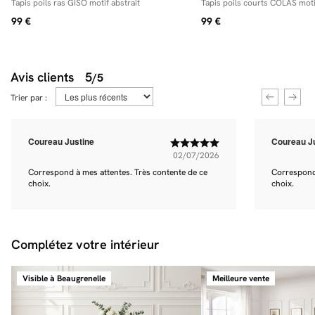
Tapis poils ras GISO motif abstrait
Tapis poils courts COLAS moti
99 €
99 €
Avis clients
5
/5
Trier par :
Coureau Justine
Coureau J
02/07/2026
Correspond à mes attentes. Très contente de ce
Correspond 
choix.
choix.
Complétez votre intérieur
Visible à Beaugrenelle
Meilleure vente