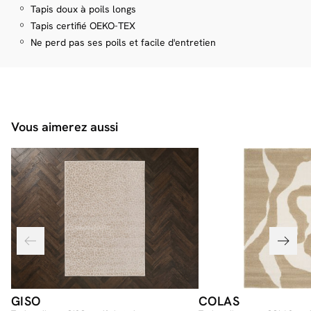
Tapis doux à poils longs
journée.
Zoom livraison
* Assurez-vous que les colis passent bien dans vos portes et escaliers en
Certifié label Oekotex Standard 100, ce tapis à motif berbère accompagne les
Tapis certifié OEKO-TEX
vous référant aux dimensions mentionnées sur la fiche produit.
usages quotidiens avec une attention portée au toucher et au bien-être. Sa
** Une variation des dimensions de +/- 2% peut survenir en raison des
Ne perd pas ses poils et facile d'entretien
surface à poils longs encadre naturellement un espace de vie, souligne les
méthodes de fabrication.
volumes présents dans la pièce et donne au sol un rôle plus sensible, entre
confort visuel et présence tactile.
Vous aimerez aussi
GISO
COLAS