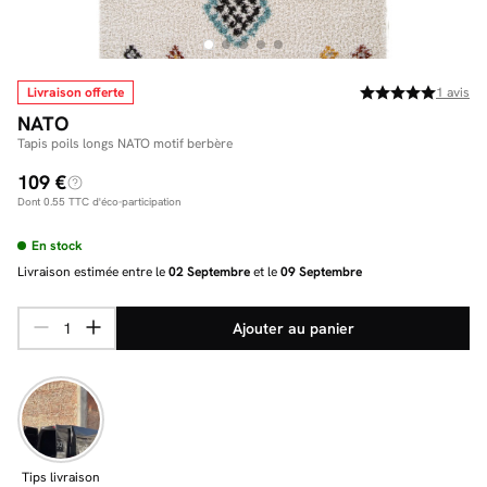
Livraison offerte
1
avis
Facilité de paiements
NATO
Livraison
Tapis poils longs NATO motif berbère
109 €
Aide et contact
Dont
0.55
TTC d'éco-participation
Conseil sur mesure
En stock
Mieux nous connaître
Livraison estimée entre le
02 Septembre
et le
09 Septembre
Ajouter au panier
Tips livraison