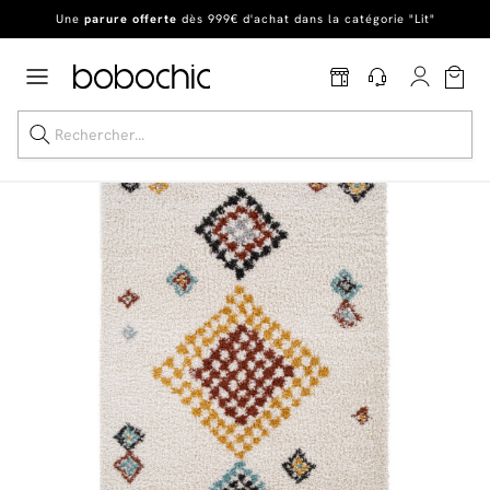
Une
parure offerte
dès 999€ d'achat dans la catégorie "Lit"
En ce moment, profitez d'un
tapis offert dès 1299€ de canapé
*
Dernière chance
de profiter de nos prix réduits
jusqu'à -50%
!
Excellent
Une
parure offerte
dès 999€ d'achat dans la catégorie "Lit"
Dernière chance jusqu'à -50%
Nos Best-sellers
Nouveautés
Livraison rapide
Vos intérieurs