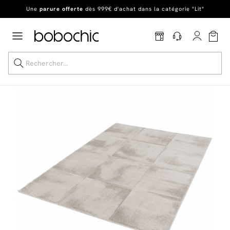
En ce moment, profitez d'un
tapis offert dès 1299€ de canapé
*
Dernière chance
de profiter de nos prix réduits
jusqu'à -50%
!
Excellent
Une
parure offerte
dès 999€ d'achat dans la catégorie "Lit"
Dernière chance jusqu'à -50%
Nos Best-sellers
Nouveautés
Livraison rapide
Vos intérieurs