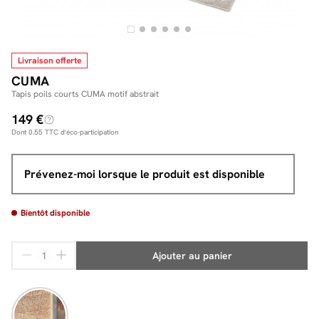
Livraison offerte
Facilité de paiements
CUMA
Livraison
Tapis poils courts CUMA motif abstrait
149 €
Aide et contact
Dont
0.55
TTC d'éco-participation
Conseil sur mesure
Prévenez-moi lorsque le produit est disponible
Mieux nous connaître
Bientôt disponible
Ajouter au panier