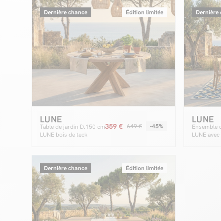
Dernière chance
Édition limitée
Dernière
LUNE
LUNE
359 €
649 €
-45%
Table de jardin D.150 cm
Ensemble d
LUNE bois de teck
LUNE avec 
D.150 cm 
chaises boi
Dernière chance
Édition limitée