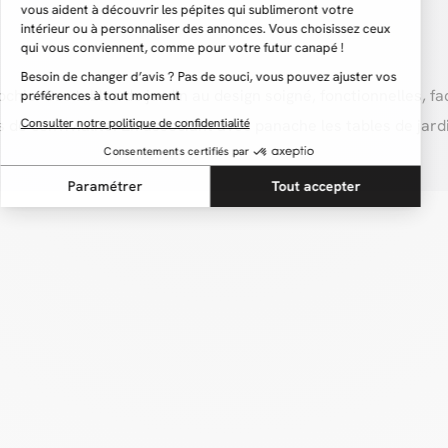
hic. Ces tables de jardin au design soigné, fonctionnelles, fa
de convivialité. En associant avec panache les tables de jar