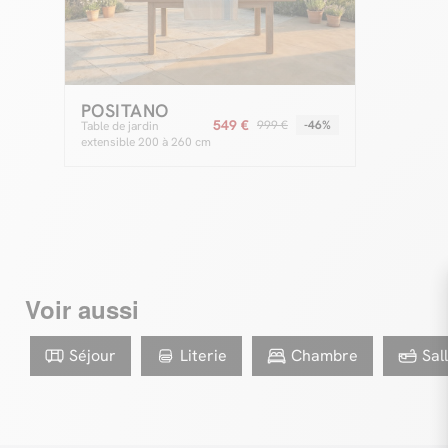
POSITANO
549 €
999 €
-46%
Table de jardin
extensible 200 à 260 cm
POSITANO bois de teck
Voir aussi
Séjour
Literie
Chambre
Sal