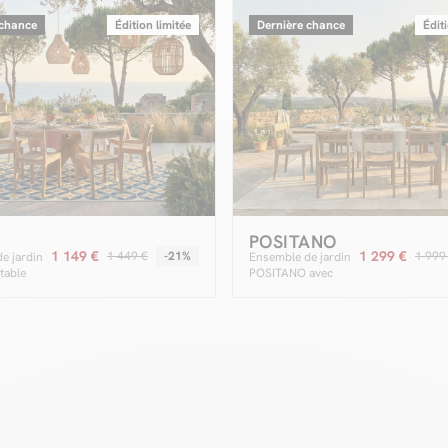
 chance
Édition limitée
Dernière chance
Édit
POSITANO
1 149 €
1 299 €
1 449 €
-21%
1 999
e jardin
Ensemble de jardin
table
POSITANO avec
+ 8
table extensible 200
s de teck
à 260 cm + 8
chaises bois de teck