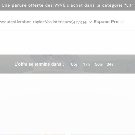
Une
parure offerte
dès 999€ d'achat dans la catégorie "Lit"
En ce moment, profitez d'un
tapis offert dès 1299€ de canap
Dernière chance
de profiter de nos prix réduits
jusqu'à -50%
veautés
Livraison rapide
Vos intérieurs
Services
Excellent
Une
parure offerte
dès 999€ d'achat dans la catégorie "Lit"
L'offre se termine dans :
05
j
17
h
50
m
34
s