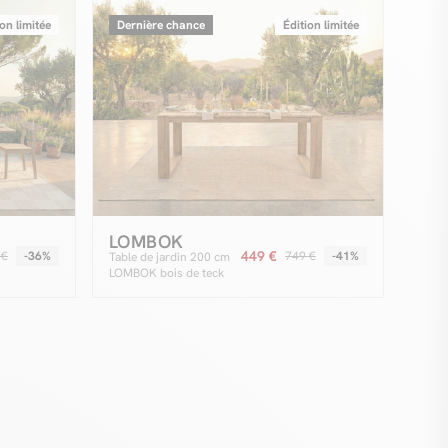
ion limitée
Dernière chance
Édition limitée
LOMBOK
449 €
 €
-36%
749 €
-41%
Table de jardin 200 cm
LOMBOK bois de teck