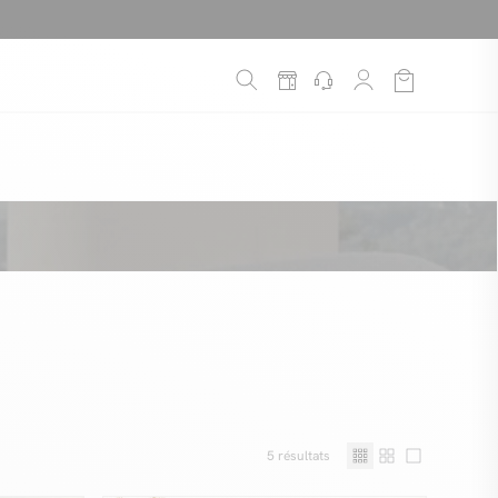
é
*
!
5
résultats