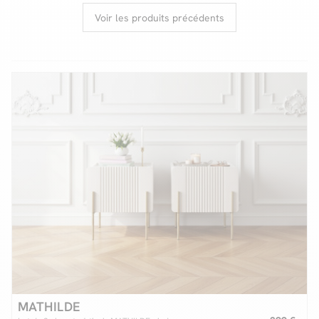
Voir les produits précédents
Facilité de paiements
Livraison
Aide et contact
Conseil sur mesure
Mieux nous connaître
MATHILDE