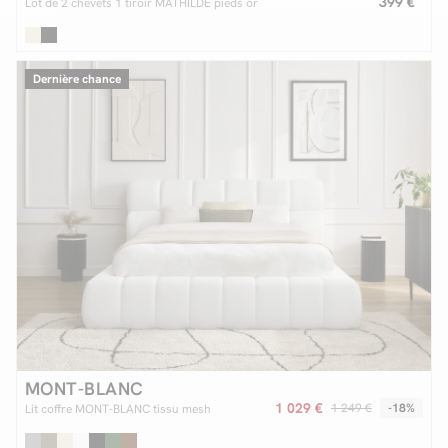
399 €
Lot de 2 chevets 1 tiroir MATHILDE pieds or
Dernière chance
MONT-BLANC
1 029 €
1 249 €
-18%
Lit coffre MONT-BLANC tissu mesh