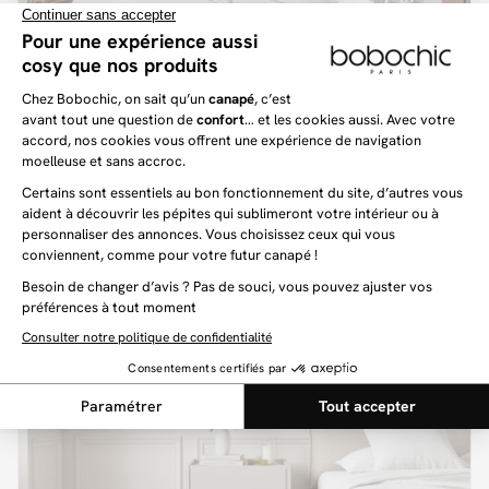
LEA
59 €
Couette tempérée LEA lavable 90°C
Express