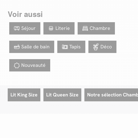
Voir aussi
Séjour
Literie
Chambre
Salle de bain
Tapis
Déco
Nouveauté
Lit King Size
Lit Queen Size
Notre sélection Cham