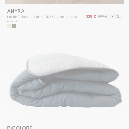
ANYRA
539 €
599 €
-11%
Lot de 2 chevets 1 tiroir ANYRA pieds en bois
massif
BICOLORE