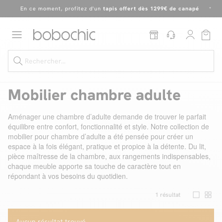
En ce moment, profitez d'un
tapis offert dès 1299€ de canapé
*
Dernière chance
de profiter de nos prix réduits
jusqu'à -50%
!
Excellent
En ce moment, profitez d'un
tapis offert dès 1299€ de canapé
*
Mobilier chambre adulte
Aménager une chambre d’adulte demande de trouver le parfait
équilibre entre confort, fonctionnalité et style. Notre collection de
Dernière chance jusqu'à -50%
mobilier pour chambre d’adulte a été pensée pour créer un
espace à la fois élégant, pratique et propice à la détente. Du lit,
Nos Best-sellers
pièce maîtresse de la chambre, aux rangements indispensables,
chaque meuble apporte sa touche de caractère tout en
Nouveautés
répondant à vos besoins du quotidien.
Livraison rapide
1
résultat
Vos intérieurs
Aucun résultat trouvé