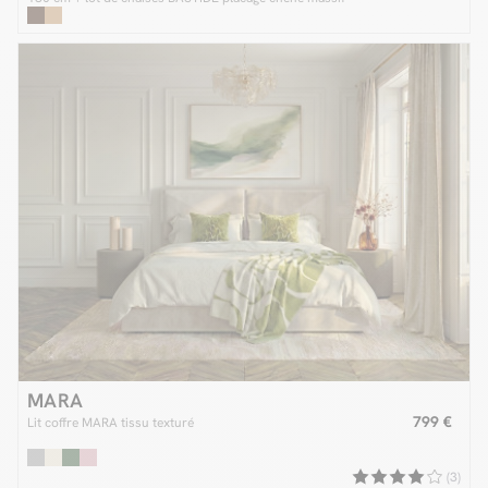
MARA
799 €
Lit coffre MARA tissu texturé
(3)