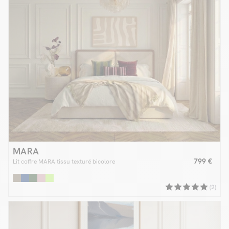
MARA
799 €
Lit coffre MARA tissu texturé bicolore
(2)