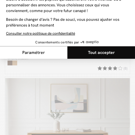
SORMIOU
899 €
Table à manger extensible D.130 à D.180 cm SORMIOU placage
chêne massif
(8)