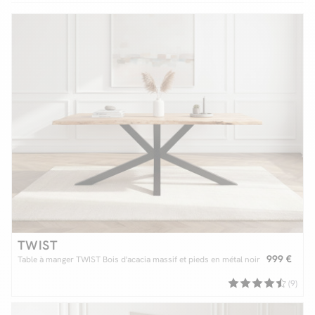
Facilité de paiements
Livraison
Aide et contact
Conseil sur mesure
Mieux nous connaître
TWIST
999 €
Table à manger TWIST Bois d'acacia massif et pieds en métal noir
(9)