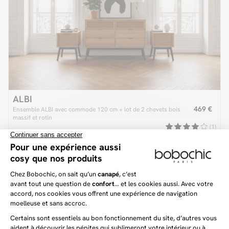
ALBI
469 €
Ensemble ALBI avec commode 120 cm + lot de 2 chevets bois
massif et rotin
(1)