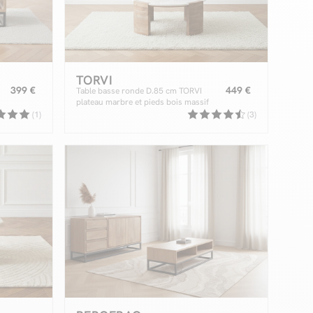
TORVI
399 €
449 €
Table basse ronde D.85 cm TORVI
plateau marbre et pieds bois massif
d'acacia
(1)
(3)