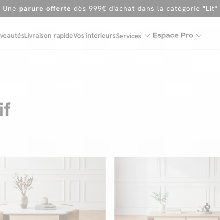
En ce moment, profitez d'un
tapis offert dès 1299€ de canap
Dernière chance
de profiter de nos prix réduits
jusqu'à -50%
veautés
Livraison rapide
Vos intérieurs
Services
Excellent
Une
parure offerte
dès 999€ d'achat dans la catégorie "Lit"
if