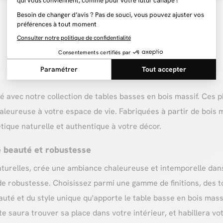
24 articles sur 35
Voir plus d'articles
lité avec notre collection de tables basses en bois massif. Ce
aleureuse à votre espace de vie. Fabriquées à partir de bois m
tique naturelle et authentique à votre décor.
re beauté et robustesse
 naturelles, crée une ambiance chaleureuse et intemporelle dan
de robustesse. Choisissez parmi une gamme de finitions, des 
uté et du style unique qu'apporte le table basse en bois massif
e saura trouver sa place dans votre intérieur, et habillera v