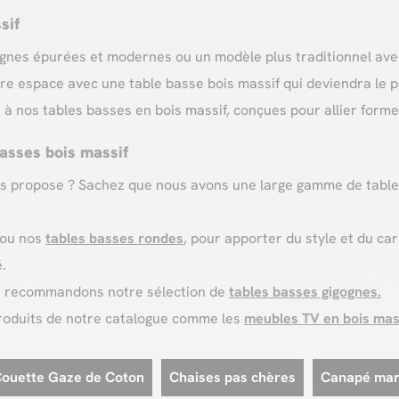
sif
gnes épurées et modernes ou un modèle plus traditionnel avec 
re espace avec une table basse bois massif qui deviendra le 
 à nos tables basses en bois massif, conçues pour allier forme
asses bois massif
us propose ? Sachez que nous avons une large gamme de tabl
ou nos
tables basses rondes
, pour apporter du style et du ca
é.
ous recommandons notre sélection de
tables basses gigognes.
produits de notre catalogue comme les
meubles TV en bois mas
Couette Gaze de Coton
Chaises pas chères
Canapé marr