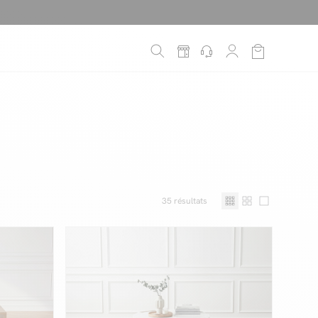
é
*
!
35
résultats