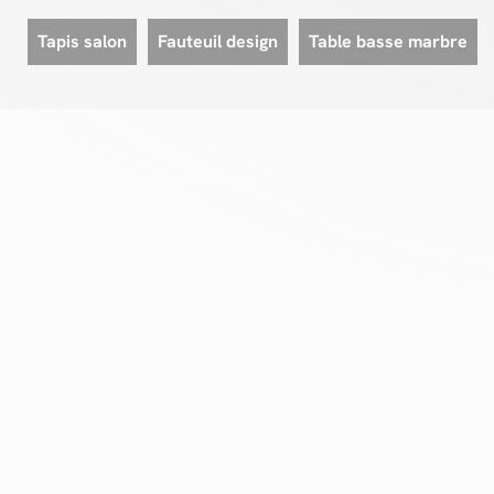
Tapis salon
Fauteuil design
Table basse marbre