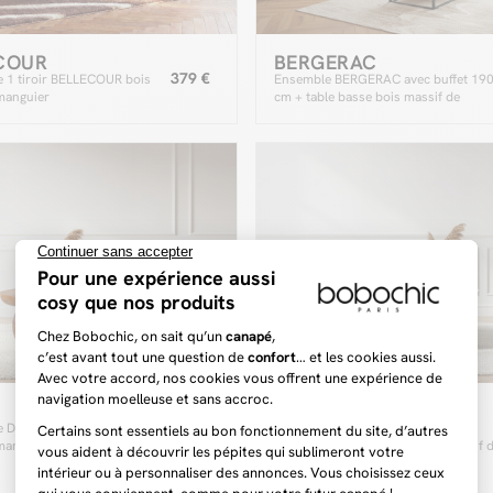
COUR
BERGERAC
379 €
e 1 tiroir BELLECOUR bois
Ensemble BERGERAC avec buffet 19
manguier
cm + table basse bois massif de
manguier
TORVI
549 €
e D.100 cm ALINE bois
Table basse ronde D.85 cm TORVI
manguier
plateau marbre et pieds bois massif 
manguier noir
(1)