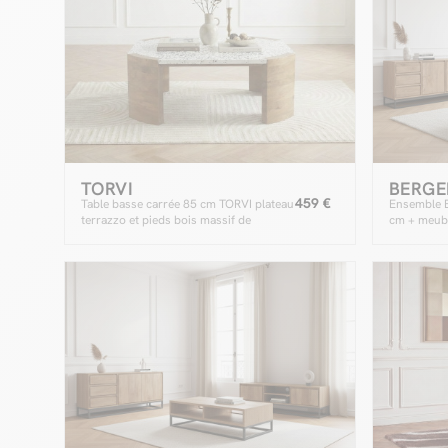
TORVI
BERGE
459 €
Table basse carrée 85 cm TORVI plateau
Ensemble 
terrazzo et pieds bois massif de
cm + meubl
manguier
bois massi