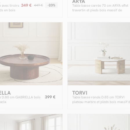
A
ARYA
349 €
449 €
-23%
 avec tiroirs
Table basse carrée 70 cm ARYA effet
s en bois
travertin et pieds bois massif de
manguier
ELLA
TORVI
399 €
e D.80 cm GABRIELLA bois
Table basse ronde D.85 cm TORVI
acia
plateau marbre et pieds bois massif 
manguier clair