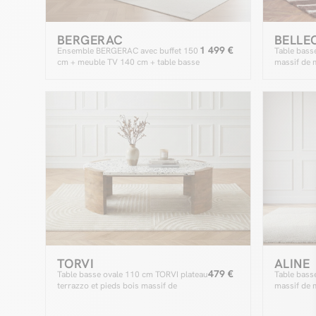
BERGERAC
BELLE
1 499 €
Ensemble BERGERAC avec buffet 150
Table bass
cm + meuble TV 140 cm + table basse
massif de 
bois massif de manguier
TORVI
ALINE
479 €
Table basse ovale 110 cm TORVI plateau
Table bass
terrazzo et pieds bois massif de
massif de 
manguier