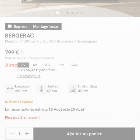
Express
Montage inclus
Facilité de paiements
BERGERAC
Livraison
Meuble TV 200 cm BERGERAC Bois massif de manguier
799 €
Aide et contact
Dont
18.04
TTC d'éco-participation
Conseil sur mesure
3x
4x
10x
12x
24x
3 x 266,33 €
(sans frais)
En savoir plus
Mieux nous connaître
Longueur
Hauteur
Profondeur
200 cm
47 cm
40 cm
Bientôt épuisé
Livraison estimée entre le
18 Août
et le
25 Août
Plus que
2
en stock !
Ajouter au panier