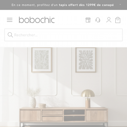
En ce moment, profitez d'un
tapis offert dès 1299€ de canapé
*
Dernière chance
de profiter de nos prix réduits
jusqu'à -50%
!
Excellent
En ce moment, profitez d'un
tapis offert dès 1299€ de canapé
*
Dernière chance jusqu'à -50%
Nos Best-sellers
Nouveautés
Livraison rapide
Vos intérieurs