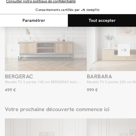
Vous aimerez aussi
BERGERAC
BARBARA
Meuble TV 2 portes 140 cm BERGERAC bois
Meuble TV 2 portes 200 cm B
massif de manguier
de manguier et terrazzo
499 €
999 €
Votre prochaine découverte commence ici