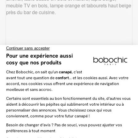
Tout comme le buffet, le meuble TV BERGERAC est un meuble que tout
intérieur se doit de posséder. Fort d’une association de bois massif de
manguier et de métal noir, ce meuble saura faire de votre coin télé un espace
tendance et chaleureux. De quoi profiter de longues soirées dans un décor
agréable et apaisant. Cependant, n’oublions pas non plus que le
meuble TV
BERGERAC se distingue aussi par sa praticité. En effet, grâce à ses deux
portes, ses deux tiroirs et ses deux niches, il vous propose un grand nombre
d’espaces de rangement. De ce fait, il vous permettra d’optimiser votre
organisation et d’y ranger tout ce dont vous avez besoin pour garder un
espace propre et rangé !