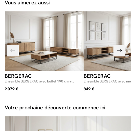
Vous aimerez aussi
BERGERAC
BERGERAC
Ensemble BERGERAC avec buffet 190 cm +
Ensemble BERGERAC avec meu
meuble TV 200 cm + table basse bois massif de
table basse en bois massif de
2 079 €
849 €
manguier
Votre prochaine découverte commence ici