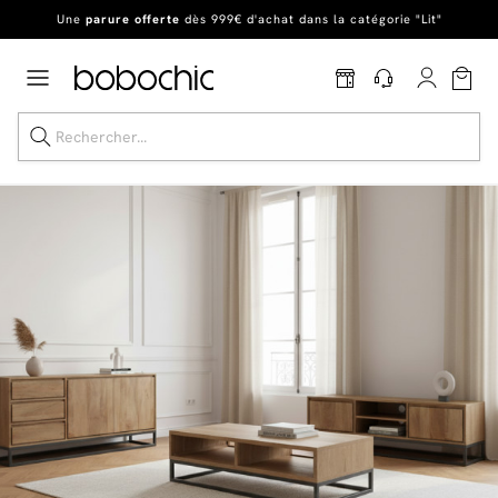
Une
parure offerte
dès 999€ d'achat dans la catégorie "Lit"
En ce moment, profitez d'un
tapis offert dès 1299€ de canapé
*
Dernière chance
de profiter de nos prix réduits
jusqu'à -50%
!
Excellent
Une
parure offerte
dès 999€ d'achat dans la catégorie "Lit"
Dernière chance jusqu'à -50%
Nos Best-sellers
Nouveautés
Livraison rapide
Vos intérieurs