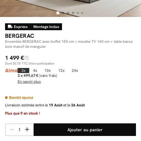
Express
Montage inclus
Facilité de paiements
BERGERAC
Livraison
Ensemble BERGERAC avec buffet 150 cm + meuble TV 140 cm + table basse
bois massif de manguier
Aide et contact
1 499 €
Dont
30.76
TTC d'éco-participation
Conseil sur mesure
3x
4x
10x
12x
24x
3 x 499,67 €
(sans frais)
Mieux nous connaître
En savoir plus
Bientôt épuisé
Livraison estimée entre le
19 Août
et le
26 Août
Plus que
9
en stock !
Ajouter au panier