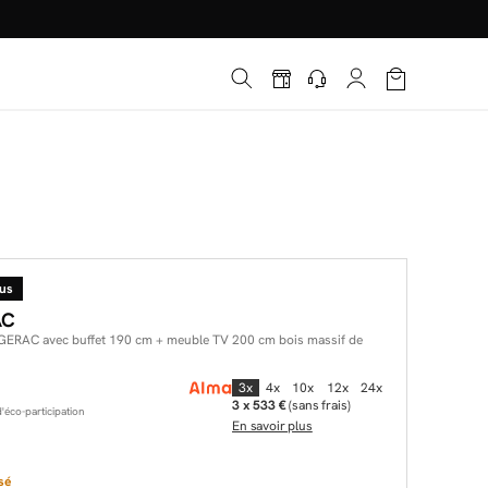
lus
AC
ERAC avec buffet 190 cm + meuble TV 200 cm bois massif de
3x
4x
10x
12x
24x
3 x 533 €
(sans frais)
éco-participation
En savoir plus
sé