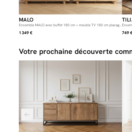
MALO
TIL
Ensemble MALO avec buffet 180 cm + meuble TV 180 cm placage
Ensemb
chêne massif
avec 
1 349 €
749 
Votre prochaine découverte comm