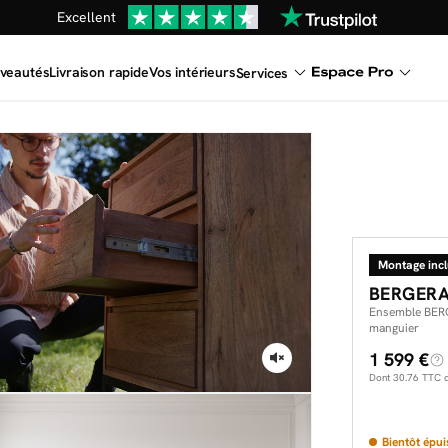
Excellent
Une
parure offerte
dès 999€ d'achat dans la catégorie "Lit"
veautés
Livraison rapide
Vos intérieurs
Services
Montage inc
BERGER
Ensemble BERG
manguier
1 599 €
Dont
30.76
TTC d'
Bientôt épui