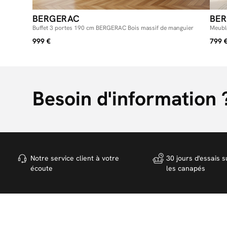
BERGERAC
BE
Buffet 3 portes 190 cm BERGERAC Bois massif de manguier
Meubl
999 €
799 
Besoin d'information 
Notre service client à votre
30 jours d'essais s
écoute
les canapés