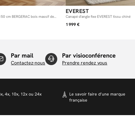
EVEREST
rs 150 cm BERGERAC bois massif de
Canapé d'angle fixe EVEREST tissu chiné
1 999 €
Par mail
Par visioconférence
Contactez-nous
Prendre rendez vous
x, 4x, 10x, 12x ou 24x
Le savoir faire d’une marque
française