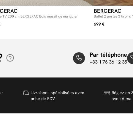
RGERAC
BERGERAC
e TV 200 cm BERGERAC Bois massif de manguier
Buffet 2 portes 3 tiroi
manguier
€
699 €
?
Par téléphone
+33 1 76 36 12 35
ur
Livraisons spécialisées avec
Réglez en 3
prise de RDV
avec Alma