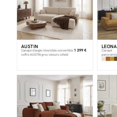
AUSTIN
LEONA
1 299 €
Canapé d'angle réversible convertible
Canapé
coffre AUSTIN gros velours côtelé
panoramiqu
LEONARD v
côtelé