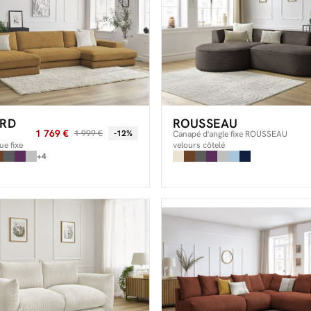
RD
ROUSSEAU
1 769 €
1 999 €
-12%
Canapé d'angle fixe ROUSSEAU
e fixe
velours côtelé
elours
+4