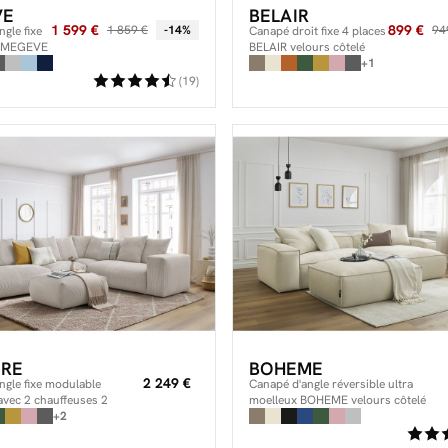
VE
BELAIR
1 599 €
899 €
1 859 €
-14%
94
gle fixe
Canapé droit fixe 4 places
e MEGEVE
BELAIR velours côtelé
rs côtelé
+1
(19)
IRE
BOHEME
2 249 €
ngle fixe modulable
Canapé d'angle réversible ultra
vec 2 chauffeuses 2
moelleux BOHEME velours côtelé
ngle, 1 chauffeuse 1 place
+2
avec pouf