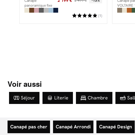
2 199 €
2 499 €
-13%
Canapé
Canapé pan
panoramique fixe
VOLTAIRE 1
MEGEVE tissu
2 place, 1 
velours côtelé
(1)
Voir aussi
Séjour
Literie
Chambre
Sal
Canapé pas cher
Canapé Arrondi
Canapé Design