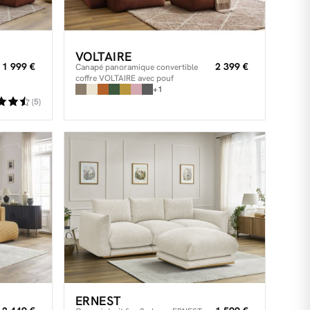
VOLTAIRE
1 999 €
2 399 €
Canapé panoramique convertible
coffre VOLTAIRE avec pouf
+1
(5)
ERNEST