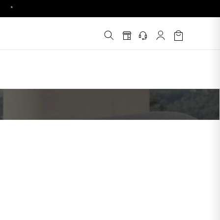
!
é
*