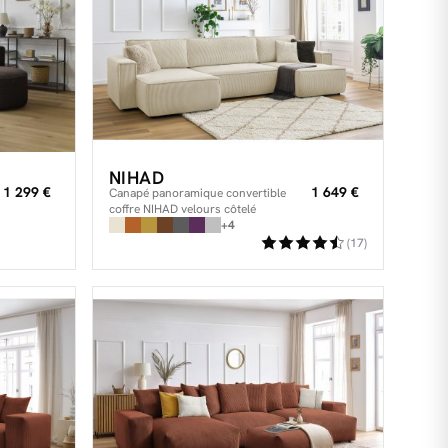
NIHAD
1 299 €
1 649 €
Canapé panoramique convertible
coffre NIHAD velours côtelé
+4
(17)