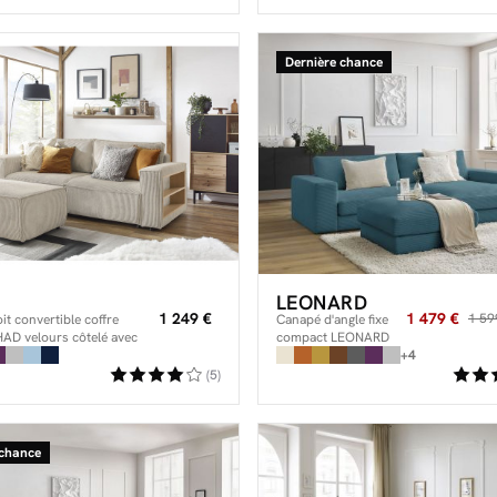
Dernière chance
LEONARD
1 249 €
1 479 €
1 59
t convertible coffre
Canapé d'angle fixe
IHAD velours côtelé avec
compact LEONARD
velours côtelé avec
+4
pouf
(5)
 chance