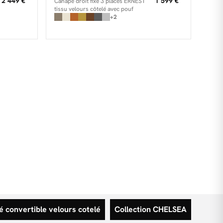
2 449 €
1 599 €
Canapé droit fixe 3 places ERNEST
tissu velours côtelé avec pouf
+2
 convertible velours cotelé
Collection CHELSEA