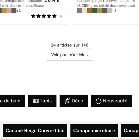
2 049 €
oramique fixe modulable
Canapé d'angle L convertible coffre
 méridienne, 1 chauffeuse
LUCIEN gros côtelé doux avec pouf
angle, 1 chauffeuse 1 place
+2
+1
(3)
24 articles sur 148
Voir plus d'articles
le de bain
Tapis
Déco
Nouveauté
Canapé Beige Convertible
Canapé microfibre
Canapé