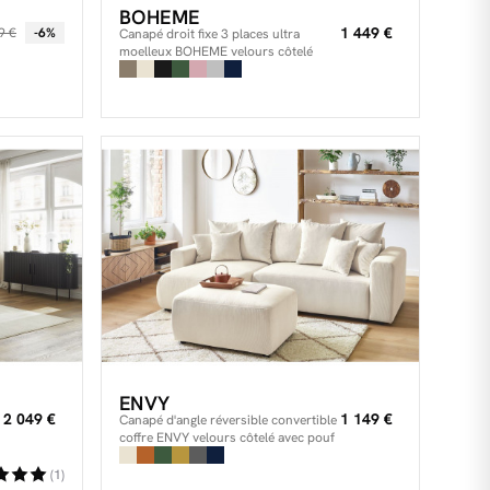
BOHEME
1 449 €
9 €
-6%
Canapé droit fixe 3 places ultra
moelleux BOHEME velours côtelé
ENVY
2 049 €
1 149 €
Canapé d'angle réversible convertible
coffre ENVY velours côtelé avec pouf
(1)