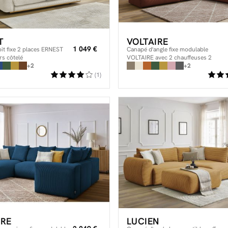
T
VOLTAIRE
1 049 €
it fixe 2 places ERNEST
Canapé d'angle fixe modulable
rs côtelé
VOLTAIRE avec 2 chauffeuses 2
+2
places, 1 angle et 1 chauffeuse 1
+2
place
(1)
IRE
LUCIEN