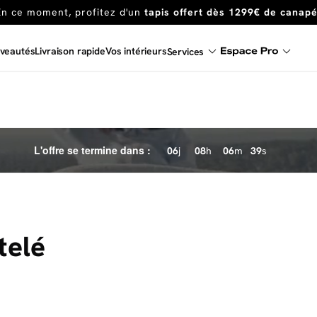
Dernière chance
de profiter de nos prix réduits
jusqu'à -50%
Excellent
veautés
Livraison rapide
Vos intérieurs
Services
En ce moment, profitez d'un
tapis offert dès 1299€ de canap
L'offre se termine dans :
06
j
08
h
06
m
37
s
telé