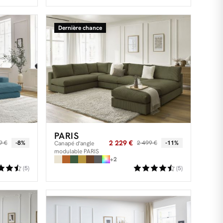
Dernière chance
PARIS
2 229 €
9 €
-8%
2 499 €
-11%
Canapé d'angle
modulable PARIS
velours côtelé avec
+2
3 chauffeuses, 1
(5)
(5)
méridienne, 1 angle,
et 1 pouf