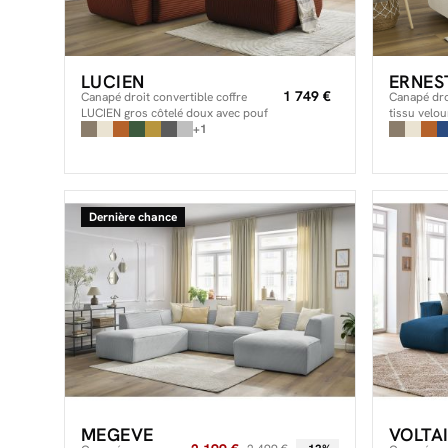
LUCIEN
ERNES
1 749 €
Canapé droit convertible coffre
Canapé dro
LUCIEN gros côtelé doux avec pouf
tissu velou
+1
Dernière chance
MEGEVE
VOLTA