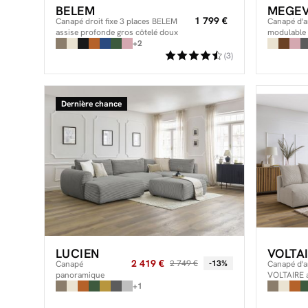
BELEM
MEGE
1 799 €
Canapé droit fixe 3 places BELEM
Canapé d'an
assise profonde gros côtelé doux
modulabl
+2
tissu velou
avec pouf
(3)
Dernière chance
LUCIEN
VOLTA
2 419 €
2 749 €
-13%
Canapé
Canapé d'a
panoramique
VOLTAIRE a
convertible coffre
+1
places, 1 a
LUCIEN gros côtelé
et 1 pouf
doux avec pouf