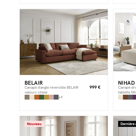
BELAIR
NIHAD
999 €
Canapé d'angle réversible BELAIR
Canapé droi
velours côtelé
tablette N
+1
pouf
Nouveau
Dernière