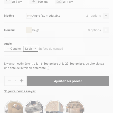
268 cm
100 cm
214 cm
Modèle
Angle fixe modulable
21 options
Couleur
Beige
8 options
Angle
Gauche
Droit
En face du canapé.
Livraison estimée entre le
16 Septembre
et le
23 Septembre
, ou choisissez
une date de livraison différente
Ajouter au panier
30 jours pour essayer