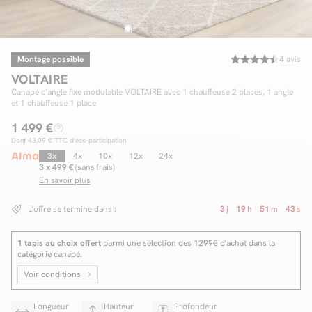
Montage possible
4
avis
Facilité de paiements
VOLTAIRE
Livraison
Canapé d'angle fixe modulable VOLTAIRE avec 1 chauffeuse 2 places, 1 angle
et 1 chauffeuse 1 place
Aide et contact
1 499 €
Dont
43,09 €
TTC d'éco-participation
Conseil sur mesure
3x
4x
10x
12x
24x
3 x 499 €
(sans frais)
Mieux nous connaître
En savoir plus
L'offre se termine dans :
3
j
19
h
51
m
42
s
1 tapis au choix offert
parmi une sélection dès 1299€ d'achat dans la
catégorie canapé.
Voir conditions
Longueur
Hauteur
Profondeur