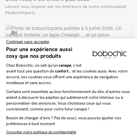
le confort du canapé sur le long terme. Même en cas d’utilisation intensive, la
Laissez-vous inspirer par les intérieurs de notre communauté
mousse ne s’affaissera pas et retrouvera ainsi toujours sa forme initiale.
Un canapé d'angle d'une rare praticité
Envie d’adapter votre canapé à votre intérieur ? Découvrez le canapé d’angle
modulable VOLTAIRE, composé de trois modules bien distincts : une
chauffeuse 1 place, une chauffeuse 2 places et un module angle. Tout d’abord,
vous pourrez adapter ce dernier en toute simplicité avec les différents
modules, de façon que le canapé s’intègre parfaitement à votre intérieur !
Sans compter que vous pourrez le personnaliser en fonction de vos besoins
avec les nombreux autres modules de la collection VOLTAIRE !