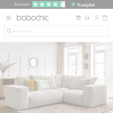
Excellent
Une
parure offerte
dès 999€ d'achat dans la catégorie "Lit"
Dernière chance jusqu'à -50%
Nos Best-sellers
Nouveautés
Livraison rapide
Vos intérieurs