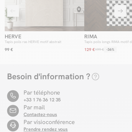
HERVE
RIMA
Tapis poils ras HERVE motif abstrait
Tapis poils longs RIMA motif 
99 €
129 €
199 €
-36%
Besoin d'information ?
Par téléphone
+33 1 76 36 12 35
Par mail
Contactez-nous
Par visioconférence
Prendre rendez vous