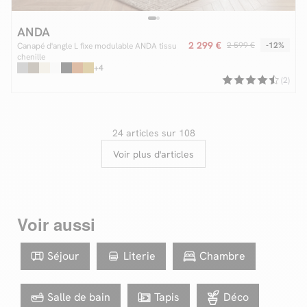
ANDA
2 299 €
2 599 €
-12%
Canapé d'angle L fixe modulable ANDA tissu
chenille
+4
(2)
24 articles sur 108
Voir plus d'articles
Voir aussi
Séjour
Literie
Chambre
Salle de bain
Tapis
Déco