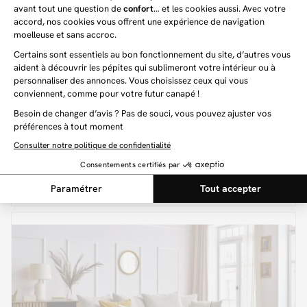
JEANNE
2 199 €
Canapé d'angle fixe modulable JEANNE tissu texturé avec 2
chauffeuses, 1 angle et 2 poufs
(13)