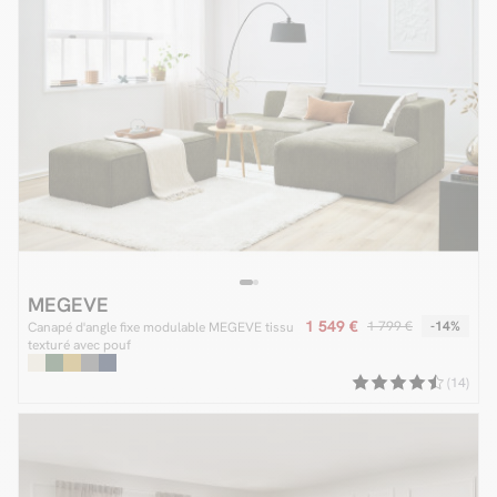
MEGEVE
1 549 €
1 799 €
-14%
Canapé d'angle fixe modulable MEGEVE tissu
texturé avec pouf
(14)