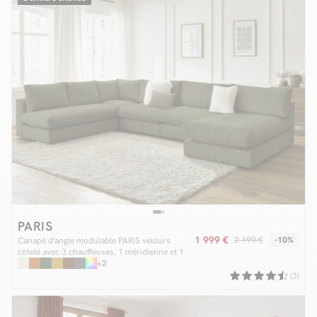
PARIS
1 999 €
2 199 €
-10%
Canapé d'angle modulable PARIS velours
côtelé avec 3 chauffeuses, 1 méridienne et 1
angle
+2
(3)