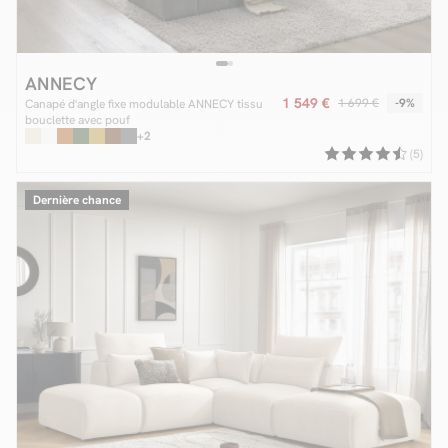
ANNECY
1 549 €
1 699 €
-9%
Canapé d'angle fixe modulable ANNECY tissu
bouclette avec pouf
+2
(5)
Dernière chance