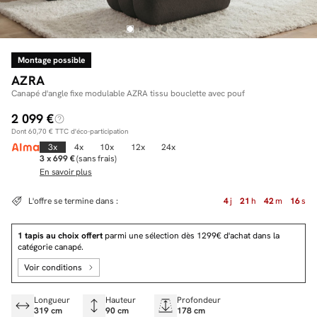
Montage possible
Facilité de paiements
AZRA
Livraison
Canapé d'angle fixe modulable AZRA tissu bouclette avec pouf
2 099 €
Aide et contact
Dont
60,70 €
TTC d'éco-participation
Conseil sur mesure
3x
4x
10x
12x
24x
3 x 699 €
(sans frais)
En savoir plus
Mieux nous connaître
L'offre se termine dans :
4
j
21
h
42
m
15
s
1 tapis au choix offert
parmi une sélection dès 1299€ d'achat dans la
catégorie canapé.
Voir conditions
Longueur
Hauteur
Profondeur
319 cm
90 cm
178 cm