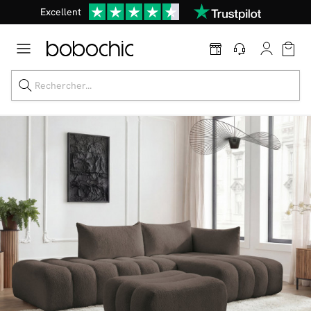
Excellent
Une
parure offerte
dès 999€ d'achat dans la catégorie "Lit"
Dernière chance jusqu'à -50%
Nos Best-sellers
Nouveautés
Livraison rapide
Vos intérieurs