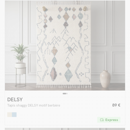
DELSY
89 €
Tapis shaggy DELSY motif berbère
Express