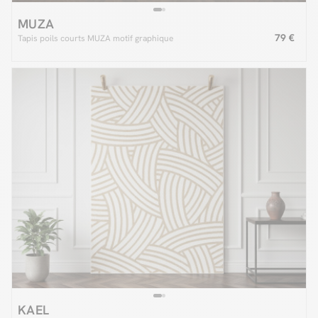
MUZA
79 €
Tapis poils courts MUZA motif graphique
KAEL