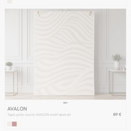
AVALON
89 €
Tapis poils courts AVALON motif abstrait