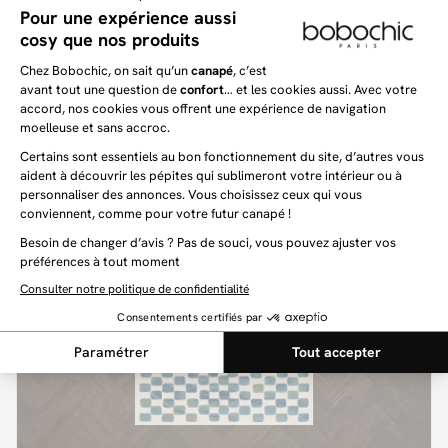
LYZZO
129 €
Tapis poils longs LYZZO motif graphique