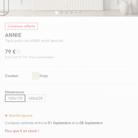
Livraison offerte
Facilité de paiements
ANNIE
Livraison
Tapis poils ras ANNIE motif abstrait
79 €
Aide et contact
Dont
0,55 €
TTC d'éco-participation
Conseil sur mesure
Couleur
Beige
Mieux nous connaître
Dimensions
120x170
160x230
Bientôt épuisé
Livraison estimée entre le
01 Septembre
et le
08 Septembre
Plus que
5
en stock !