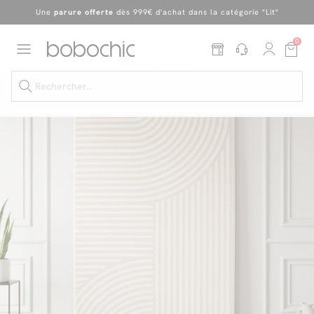
Une
parure offerte
dès 999€ d'achat dans la catégorie "Lit"
En ce moment, profitez d'un
tapis offert dès 1299€ de canapé
*
0
Dernière chance
de profiter de nos prix réduits
jusqu'à -50%
!
Excellent
Une
parure offerte
dès 999€ d'achat dans la catégorie "Lit"
Dernière chance jusqu'à -50%
Nos Best-sellers
Nouveautés
Livraison rapide
Vos intérieurs