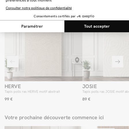
Vous aimerez aussi
HERVE
JOSIE
Tapis poils ras HERVE motif abstrait
Tapis poils ras JOSIE motif abs
99 €
89 €
Votre prochaine découverte commence ici