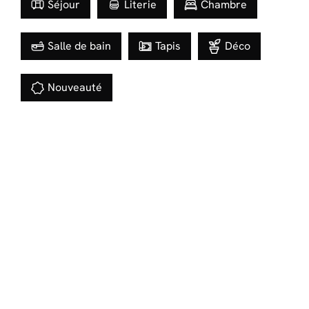
Séjour
Literie
Chambre
Salle de bain
Tapis
Déco
Nouveauté