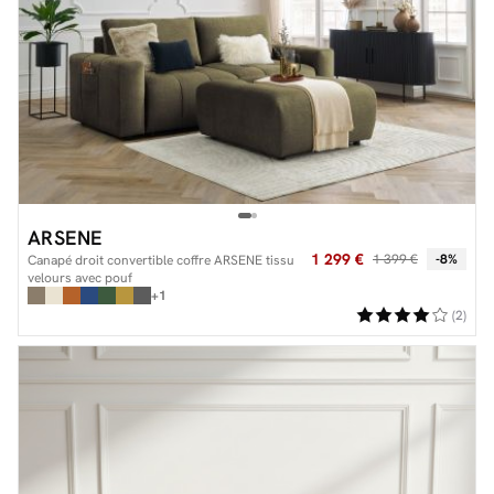
ARSENE
1 299 €
1 399 €
-8%
Canapé droit convertible coffre ARSENE tissu
velours avec pouf
+1
(2)