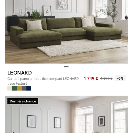
LEONARD
1 749 €
1 899 €
-8%
Canapé panoramique fixe compact LEONARD
tissu texturé
Dernière chance