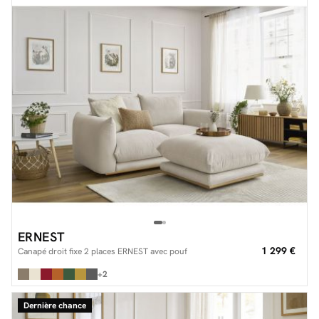
ERNEST
1 299 €
Canapé droit fixe 2 places ERNEST avec pouf
+2
Dernière chance