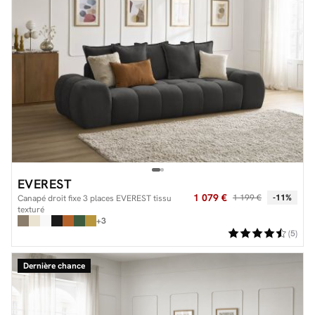
EVEREST
1 079 €
1 199 €
-11%
Canapé droit fixe 3 places EVEREST tissu
texturé
+3
(5)
Dernière chance